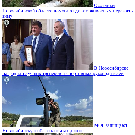
Охотники
Новосибирской области помогают диким животным пережить
зиму
В Новосибирске
наградили лучших тренеров и спортивных руководителей
МОГ защищают
Новосибирскую область от атак дронов