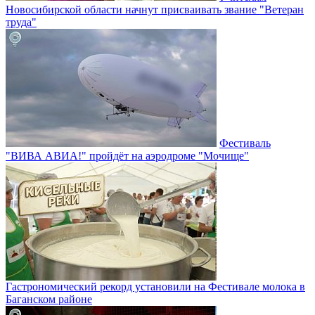
Новосибирской области начнут присваивать звание "Ветеран
труда"
Фестиваль
"ВИВА АВИА!" пройдёт на аэродроме "Мочище"
Гастрономический рекорд установили на Фестивале молока в
Баганском районе