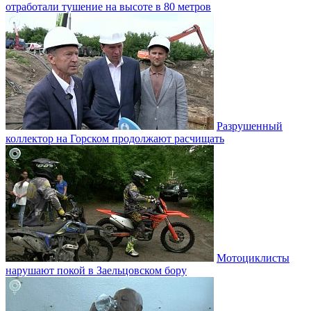
отработали тушение на высоте в 80 метров
Разрушенный
коллектор на Горском продолжают расчищать
Мотоциклисты
нарушают покой в Заельцовском бору