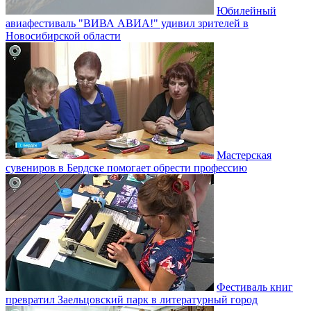
Юбилейный
авиафестиваль "ВИВА АВИА!" удивил зрителей в
Новосибирской области
Мастерская
сувениров в Бердске помогает обрести профессию
Фестиваль книг
превратил Заельцовский парк в литературный город