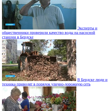
Эксперты и
общественники проверили качество воды на насосной
станции в Бердске
В Бердске люди и
техника приводят в порядок улично‑дорожную сеть