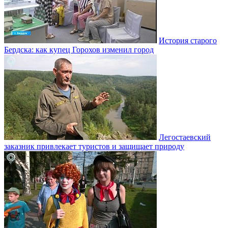
История старого
Бердска: как купец Горохов изменил город
Легостаевский
заказник привлекает туристов и защищает природу