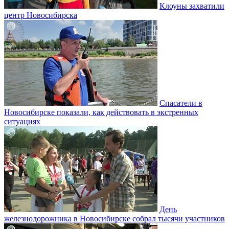
Клоуны захватили
центр Новосибирска
Спасатели в
Новосибирске показали, как действовать в экстренных
ситуациях
День
железнодорожника в Новосибирске собрал тысячи участников