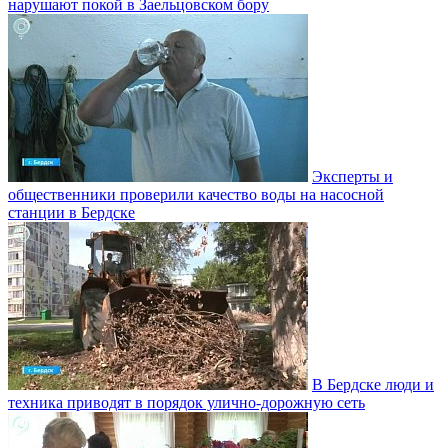
нарушают покой в Заельцовском бору
Эксперты и
общественники проверили качество воды на насосной
станции в Бердске
В Бердске люди и
техника приводят в порядок улично‑дорожную сеть