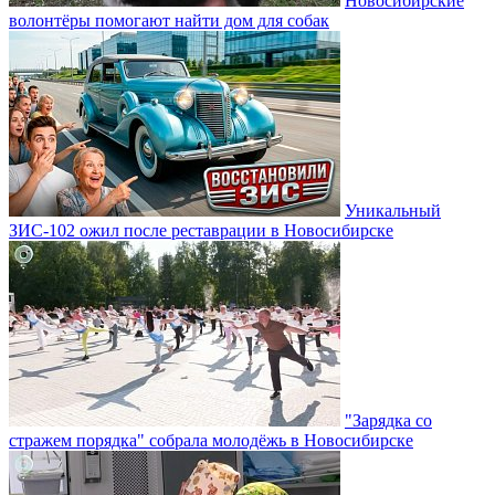
Новосибирские
волонтёры помогают найти дом для собак
Уникальный
ЗИС-102 ожил после реставрации в Новосибирске
"Зарядка со
стражем порядка" собрала молодёжь в Новосибирске