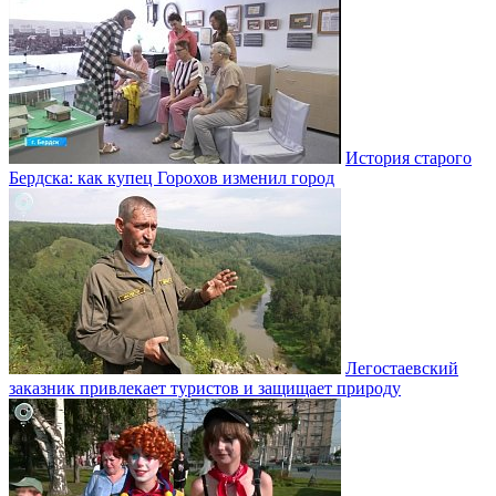
История старого
Бердска: как купец Горохов изменил город
Легостаевский
заказник привлекает туристов и защищает природу