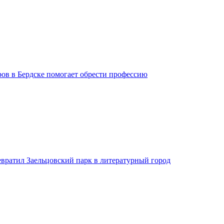
ров в Бердске помогает обрести профессию
евратил Заельцовский парк в литературный город