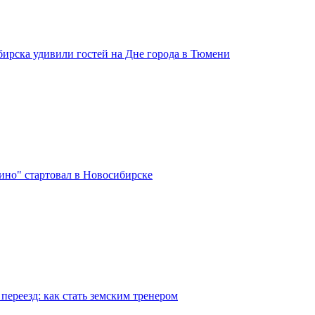
бирска удивили гостей на Дне города в Тюмени
ино" стартовал в Новосибирске
переезд: как стать земским тренером