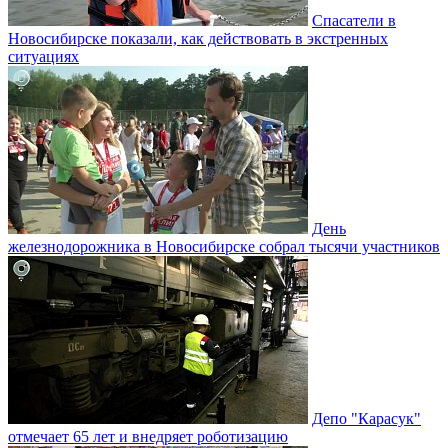
Спасатели в
Новосибирске показали, как действовать в экстренных
ситуациях
День
железнодорожника в Новосибирске собрал тысячи участников
Депо "Карасук"
отмечает 65 лет и внедряет роботизацию