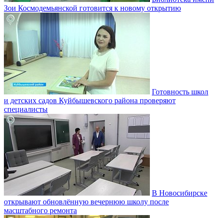
Зои Космодемьянской готовится к новому открытию
Готовность школ
и детских садов Куйбышевского района проверяют
специалисты
В Новосибирске
открывают обновлённую вечернюю школу после
масштабного ремонта