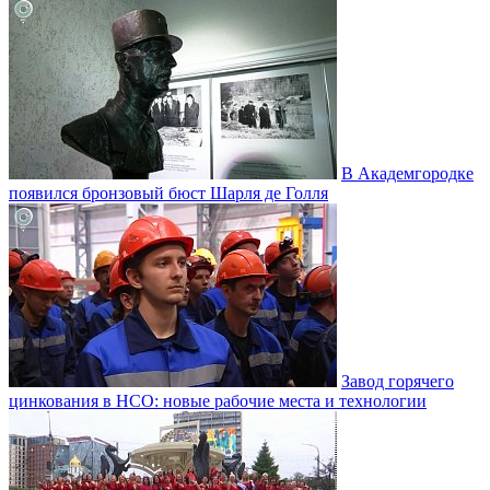
В Академгородке
появился бронзовый бюст Шарля де Голля
Завод горячего
цинкования в НСО: новые рабочие места и технологии