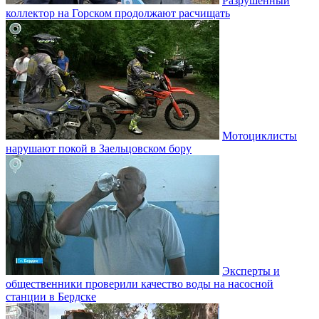
Разрушенный
коллектор на Горском продолжают расчищать
Мотоциклисты
нарушают покой в Заельцовском бору
Эксперты и
общественники проверили качество воды на насосной
станции в Бердске