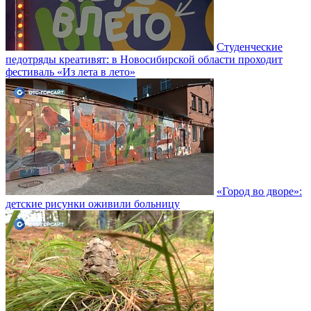
Студенческие
педотряды креативят: в Новосибирской области проходит
фестиваль «Из лета в лето»
«Город во дворе»:
детские рисунки оживили больницу