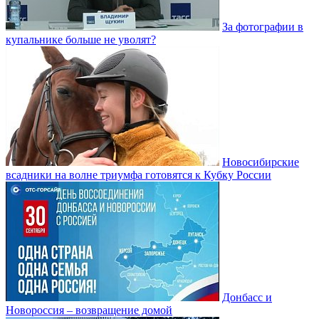
За фотографии в
купальнике больше не уволят?
Новосибирские
всадники на волне триумфа готовятся к Кубку России
Донбасс и
Новороссия – возвращение домой