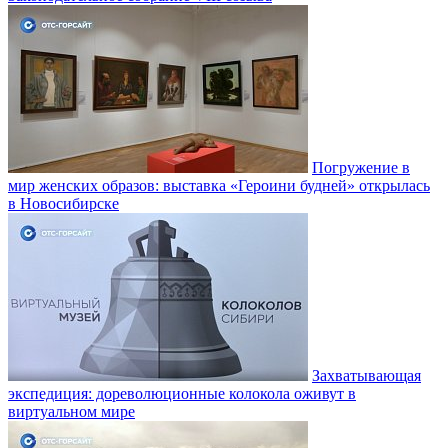
Погружение в
мир женских образов: выставка «Героини будней» открылась
в Новосибирске
Захватывающая
экспедиция: дореволюционные колокола оживут в
виртуальном мире