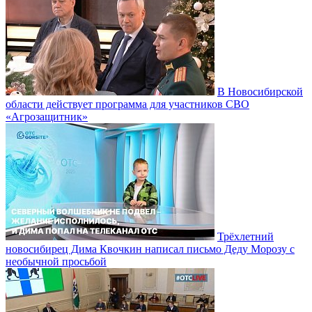
В Новосибирской
области действует программа для участников СВО
«Агрозащитник»
Трёхлетний
новосибирец Дима Квочкин написал письмо Деду Морозу с
необычной просьбой