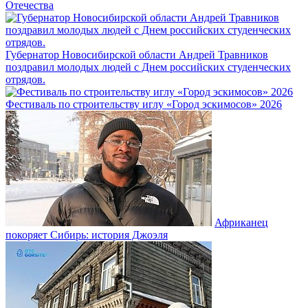
Отечества
Губернатор Новосибирской области Андрей Травников
поздравил молодых людей с Днем российских студенческих
отрядов.
Фестиваль по строительству иглу «Город эскимосов» 2026
Африканец
покоряет Сибирь: история Джоэля