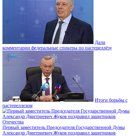
Дали
комментарии федеральные спикеры по пастереллёзу
Итоги борьбы с
пастереллезом
Первый заместитель Председателя Государственной Думы
Александр Дмитриевич Жуков поздравил защитников