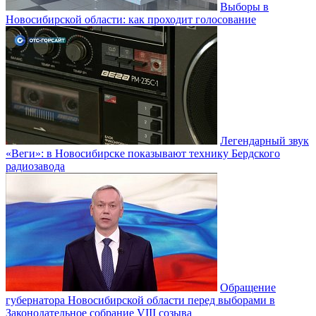
Выборы в
Новосибирской области: как проходит голосование
Легендарный звук
«Веги»: в Новосибирске показывают технику Бердского
радиозавода
Обращение
губернатора Новосибирской области перед выборами в
Законодательное собрание VIII созыва