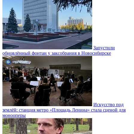
Запустили
обновлённый фонтан у заксобрания в Новосибирске
Искусство под
землёй: станция метро «Площадь Ленина» стала сценой для
монооперы