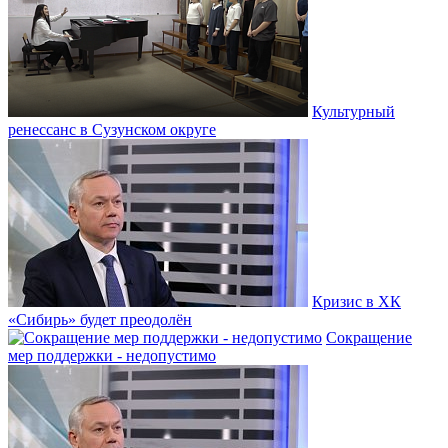
Культурный
ренессанс в Сузунском округе
Кризис в ХК
«Сибирь» будет преодолён
Сокращение
мер поддержки - недопустимо