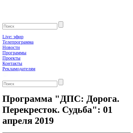
Live: эфир
Телепрограмма
Новости
Программы
Проекты
Контакты
Рекламодателям
Программа "ДПС: Дорога.
Перекресток. Судьба": 01
апреля 2019