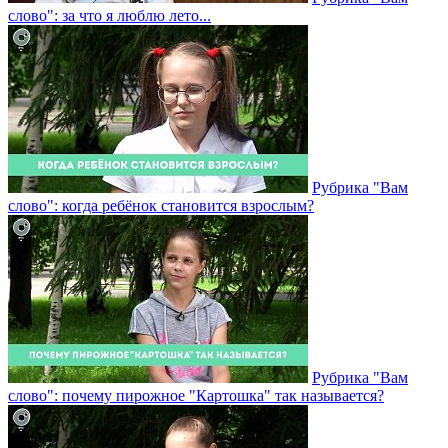
слово": за что я люблю лето...
Рубрика "Вам
слово": когда ребёнок становится взрослым?
Рубрика "Вам
слово": почему пирожное "Картошка" так называется?