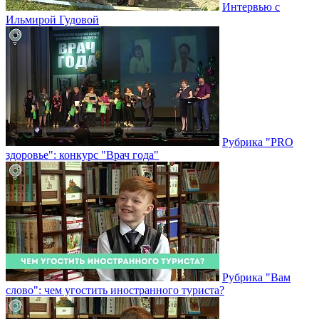
Интервью с
Ильмирой Гудовой
Рубрика "PRO
здоровье": конкурс "Врач года"
Рубрика "Вам
слово": чем угостить иностранного туриста?