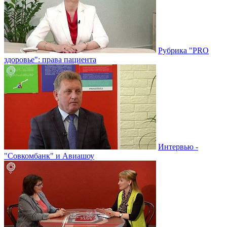
Рубрика "PRO
здоровье": права пациента
Интервью -
"Совкомбанк" и Авиашоу