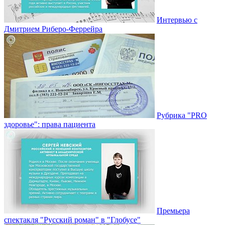
Интервью с
Дмитрием Риберо-Феррейра
Рубрика "PRO
здоровье": права пациента
Премьера
спектакля "Русский роман" в "Глобусе"