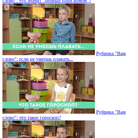
слово": что значит "первый блин комом"?
Рубрика "Вам
слово": если не умеешь плавать...
Рубрика "Вам
слово": что такое гороскоп?