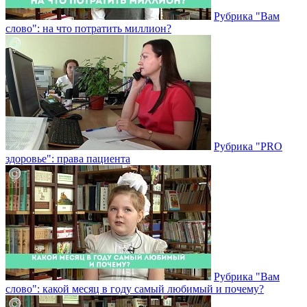
Рубрика "Вам
слово": на что потратить миллион?
Рубрика "PRO
здоровье": права пациента
Рубрика "Вам
слово": какой месяц в году самый любимый и почему?