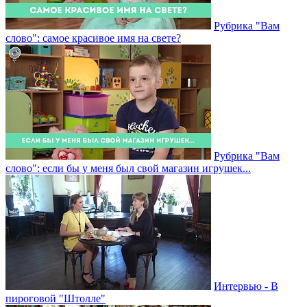
Рубрика "Вам
слово": самое красивое имя на свете?
Рубрика "Вам
слово": если бы у меня был свой магазин игрушек...
Интервью - В
пироговой "Штолле"