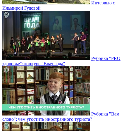
Интервью с
Ильмирой Гудовой
Рубрика "PRO
здоровье": конкурс "Врач года"
Рубрика "Вам
слово": чем угостить иностранного туриста?