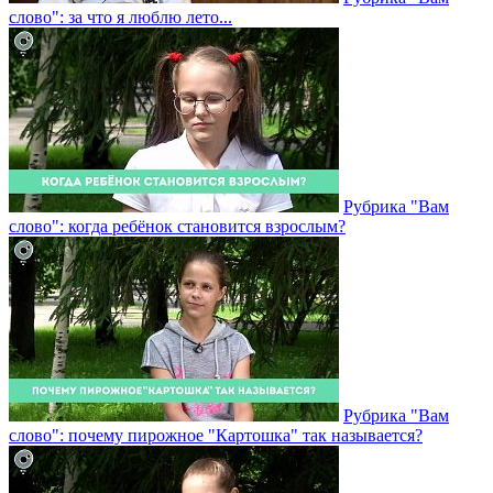
слово": за что я люблю лето...
Рубрика "Вам
слово": когда ребёнок становится взрослым?
Рубрика "Вам
слово": почему пирожное "Картошка" так называется?