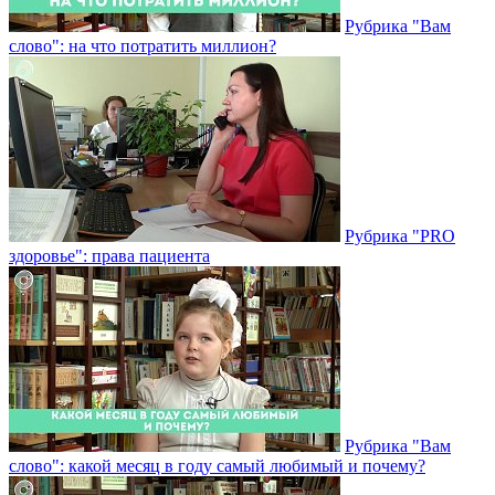
Рубрика "Вам
слово": на что потратить миллион?
Рубрика "PRO
здоровье": права пациента
Рубрика "Вам
слово": какой месяц в году самый любимый и почему?