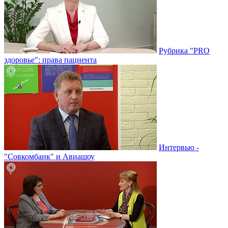
Рубрика "PRO
здоровье": права пациента
Интервью -
"Совкомбанк" и Авиашоу