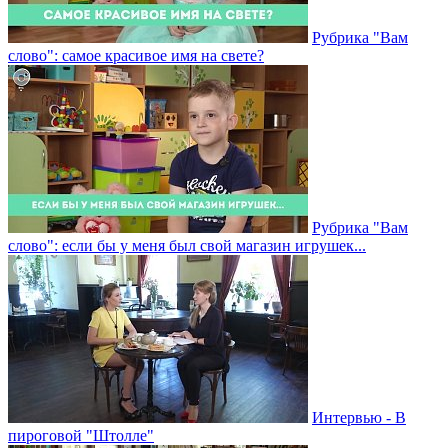
Рубрика "Вам
слово": самое красивое имя на свете?
Рубрика "Вам
слово": если бы у меня был свой магазин игрушек...
Интервью - В
пироговой "Штолле"