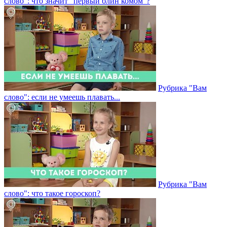
слово": что значит "первый блин комом"?
Рубрика "Вам
слово": если не умеешь плавать...
Рубрика "Вам
слово": что такое гороскоп?