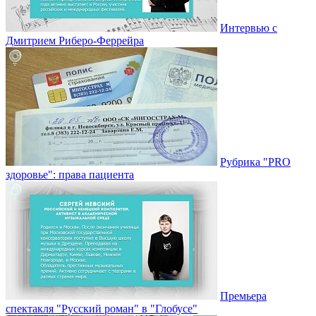
Интервью с
Дмитрием Риберо-Феррейра
Рубрика "PRO
здоровье": права пациента
Премьера
спектакля "Русский роман" в "Глобусе"