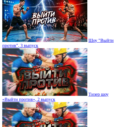
Шоу "Выйти
против", 3 выпуск
Тизер шоу
«Выйти против», 2 выпуск