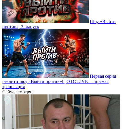
Шоу «Выйти
против», 2 выпуск
Первая серия
реалити-шоу «Выйти против»! | ОТС LIVE — прямая
трансляция
Сейчас смотрят