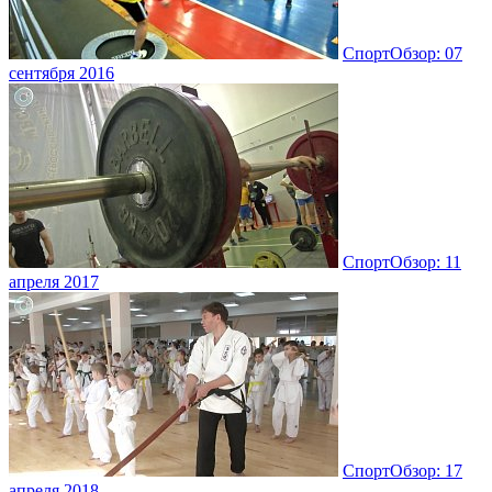
СпортОбзор: 07
сентября 2016
СпортОбзор: 11
апреля 2017
СпортОбзор: 17
апреля 2018