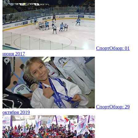
СпортОбзор: 01
июня 2017
СпортОбзор: 29
октября 2019