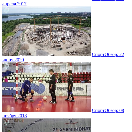
апреля 2017
СпортОбзор: 22
июня 2020
СпортОбзор: 08
ноября 2018