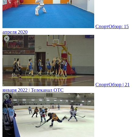
СпортОбзор: 15
апреля 2020
СпортОбзор | 21
января 2022 | Телеканал ОТС