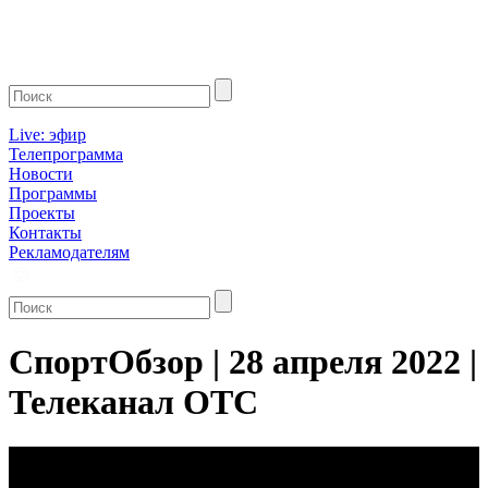
Live: эфир
Телепрограмма
Новости
Программы
Проекты
Контакты
Рекламодателям
СпортОбзор | 28 апреля 2022 |
Телеканал ОТС