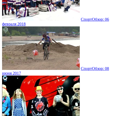
СпортОбзор: 06
февраля 2018
СпортОбзор: 08
июня 2017