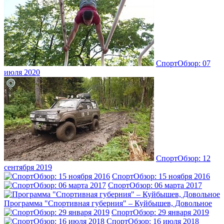
СпортОбзор: 07
июля 2020
СпортОбзор: 12
сентября 2019
СпортОбзор: 15 ноября 2016
СпортОбзор: 06 марта 2017
Программа "Спортивная губерния" – Куйбышев, Довольное
СпортОбзор: 29 января 2019
СпортОбзор: 16 июля 2018