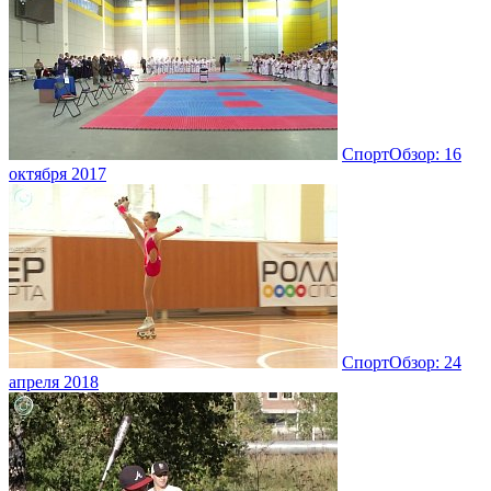
СпортОбзор: 16
октября 2017
СпортОбзор: 24
апреля 2018