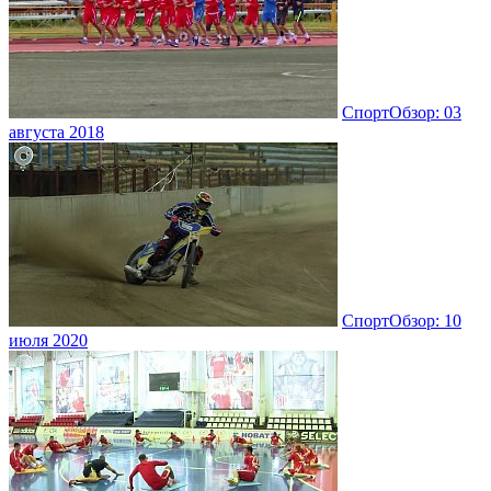
СпортОбзор: 03
августа 2018
СпортОбзор: 10
июля 2020