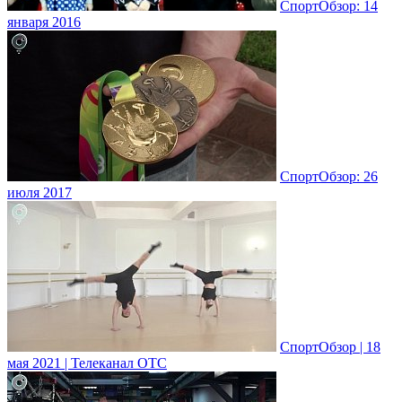
СпортОбзор: 14
января 2016
СпортОбзор: 26
июля 2017
СпортОбзор | 18
мая 2021 | Телеканал ОТС