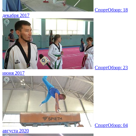
СпортОбзор: 18
декабря 2017
СпортОбзор: 23
июня 2017
СпортОбзор: 04
августа 2020