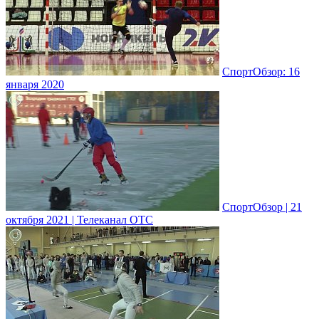
СпортОбзор: 16
января 2020
СпортОбзор | 21
октября 2021 | Телеканал ОТС