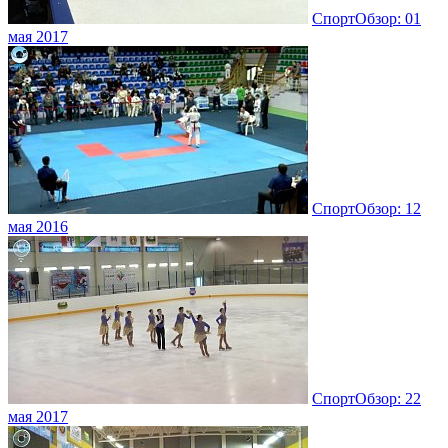
СпортОбзор: 01
мая 2017
СпортОбзор: 12
мая 2016
СпортОбзор: 22
мая 2017