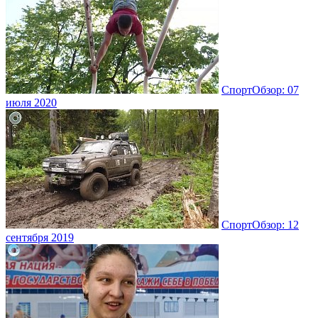
СпортОбзор: 07
июля 2020
СпортОбзор: 12
сентября 2019