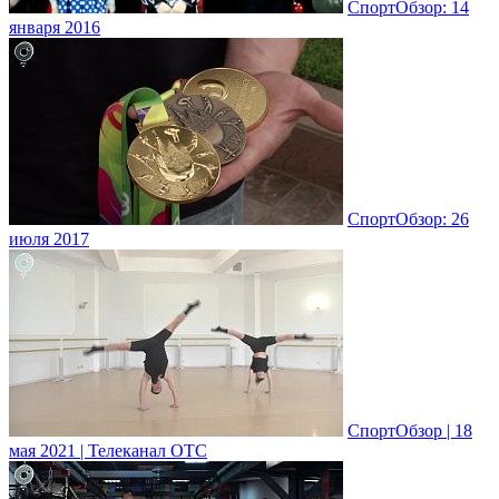
СпортОбзор: 14
января 2016
СпортОбзор: 26
июля 2017
СпортОбзор | 18
мая 2021 | Телеканал ОТС