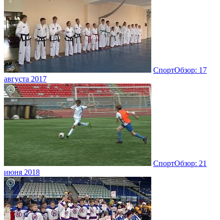
СпортОбзор: 17
августа 2017
СпортОбзор: 21
июня 2018