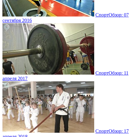
СпортОбзор: 07
сентября 2016
СпортОбзор: 11
апреля 2017
СпортОбзор: 17
апреля 2018