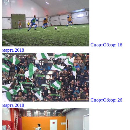
СпортОбзор: 16
марта 2018
СпортОбзор: 26
марта 2018