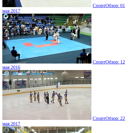
СпортОбзор: 01
мая 2017
СпортОбзор: 12
мая 2016
СпортОбзор: 22
мая 2017