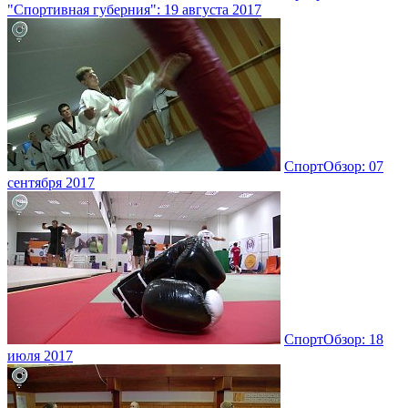
"Спортивная губерния": 19 августа 2017
СпортОбзор: 07
сентября 2017
СпортОбзор: 18
июля 2017