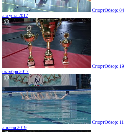
СпортОбзор: 04
августа 2017
СпортОбзор: 19
октября 2017
СпортОбзор: 11
апреля 2019