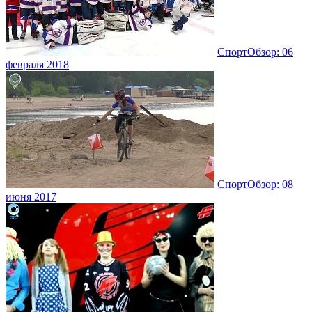
СпортОбзор: 06
февраля 2018
СпортОбзор: 08
июня 2017