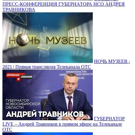
ПРЕСС-КОНФЕРЕНЦИЯ ГУБЕРНАТОРА НСО АНДРЕЯ
ТРАВНИКОВА
НОЧЬ МУЗЕЕВ -
2021 | Прямая трансляция Телеканала ОТС
ГУБЕРНАТОР
LIVE – Андрей Травников в прямом эфире на Телеканале
ОТС