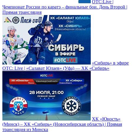
ОТС:Live |
Чемпионат России по каратэ – финальные бои. День Второй |
Прямая трансляция
«Сибирь» в эфире
ОТС: Live | «Салават Юлаев» (Уфа) — ХК «Сибирь»
ХК «Юность»
(Минск) – ХК «Сибирь» (Новосибирская область) | Прямая
трансляция из Минска