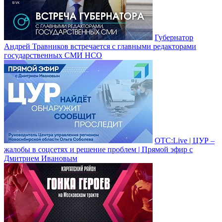
Губернатор
Андрей Травников встречается с главными редакторами
государственных СМИ НСО
ОТС:Live | ЦУР –
жалобы в соцсетях и решение проблем | Прямой эфир с
Дмитрием Ивановым