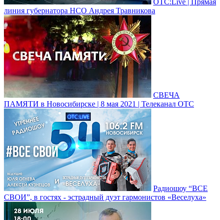
ОТС:Live | Прямая
линия губернатора НСО Андрея Травникова
СВЕЧА
ПАМЯТИ в Новосибирске | 8 мая 2021 | Телеканал ОТС
Радиошоу “ВСЕ
СВОИ”, в гостях - эстрадный дуэт гармонистов «Веселуха»