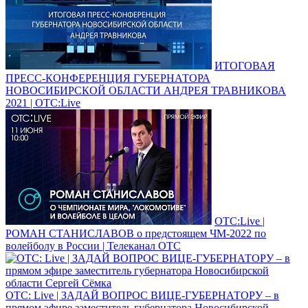
ИТОГОВАЯ
ПРЕСС-КОНФЕРЕНЦИЯ ГУБЕРНАТОРА
НОВОСИБИРСКОЙ ОБЛАСТИ АНДРЕЯ ТРАВНИКОВА
2021 | ОТС:Live
ОТС:Live |
РОМАН СТАНИСЛАВОВ о предстоящем ЧМ-2022 по
волейболу в России | Телеканал ОТС
ОТС: Live | ЗАДАЙ ВОПРОС ВИЦЕ-ГУБЕРНАТОРУ – в
прямом эфире заместитель губернатора Новосибирской