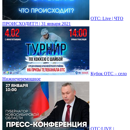
ОТС: Live | ЧТО
ПРОИСХОДИТ?! | 31 января 2021
Кубок ОТС – село
Нижнечеремошное
ОТС:LIVE |