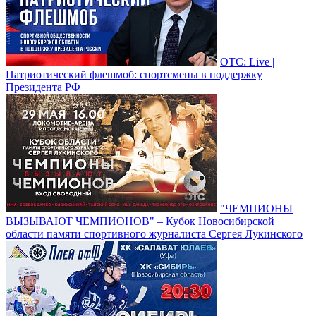
ОТС: Live |
Патриотический флешмоб: спортсмены в поддержку
Президента РФ
"ЧЕМПИОНЫ
ВЫЗЫВАЮТ ЧЕМПИОНОВ" – Кубок Новосибирской
области памяти спортивного журналиста Сергея Лукинского