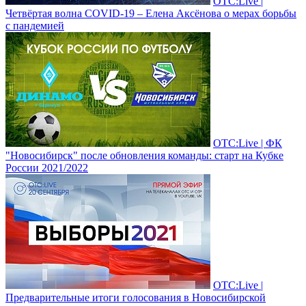
ОТС:Live |
Четвёртая волна COVID-19 – Елена Аксёнова о мерах борьбы
с пандемией
ОТС:Live | ФК
"Новосибирск" после обновления команды: старт на Кубке
России 2021/2022
ОТС:Live |
Предварительные итоги голосования в Новосибирской