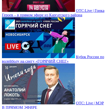
ОТС:Live | Гонка
Героев – в прямом эфире из Каргатского района
Кубок России по
волейболу на снегу «ГОРЯЧИЙ СНЕГ»
ОТС: Live | МЭР
В ПРЯМОМ ЭФИРЕ