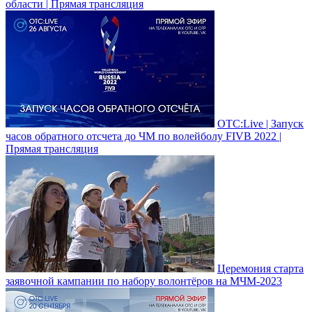
области | Прямая трансляция
ОТС:Live | Запуск
часов обратного отсчета до ЧМ по волейболу FIVB 2022 |
Прямая трансляция
Церемония старта
заявочной кампании по набору волонтёров на МЧМ-2023