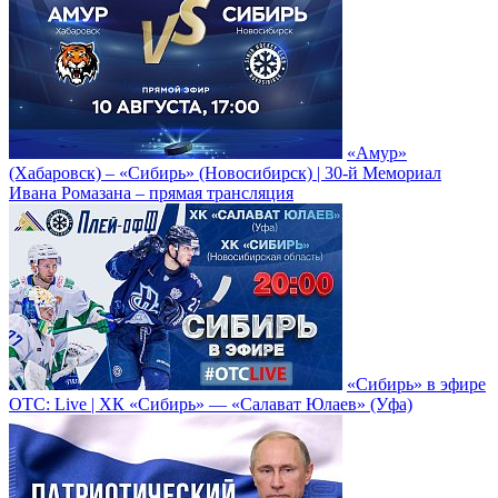
«Амур»
(Хабаровск) – «Сибирь» (Новосибирск) | 30-й Мемориал
Ивана Ромазана – прямая трансляция
«Сибирь» в эфире
ОТС: Live | ХК «Сибирь» — «Салават Юлаев» (Уфа)