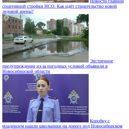
Новости главной
спортивной стройки НСО. Как идёт строительство новой
ледовой арены?
Экстренное
предупреждение из-за погодных условий объявили в
Новосибирской области
Коробку с
младенцем нашли школьники на дороге под Новосибирском