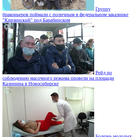
Группу
браконьеров поймали с поличным в федеральном заказнике
"Кирзинский" под Барабинском
Рейд по
соблюдению масочного режима провели на площади
Калинина в Новосибирске
Болезнь молодых.