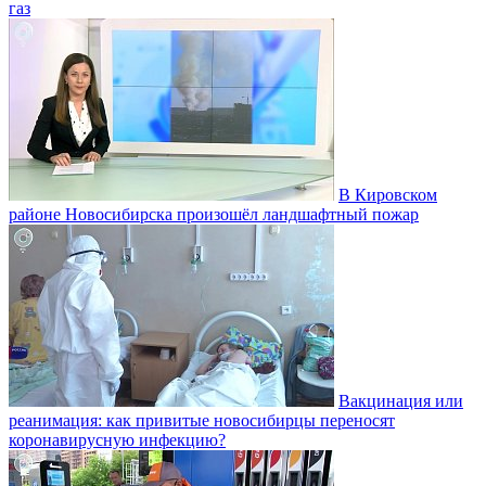
газ
В Кировском
районе Новосибирска произошёл ландшафтный пожар
Вакцинация или
реанимация: как привитые новосибирцы переносят
коронавирусную инфекцию?