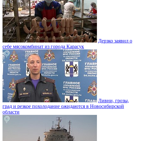
Дерзко заявил о
себе мясокомбинат из города Карасук
Ливни, грозы,
град и резкое похолодание ожидаются в Новосибирской
области