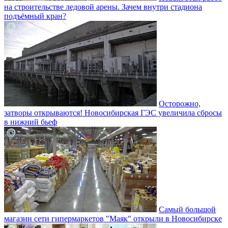
на строительстве ледовой арены. Зачем внутри стадиона
подъёмный кран?
Осторожно,
затворы открываются! Новосибирская ГЭС увеличила сбросы
в нижний бьеф
Самый большой
магазин сети гипермаркетов "Маяк" открыли в Новосибирске