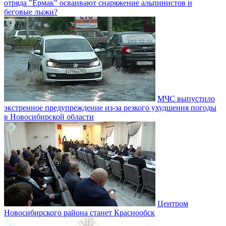
отряда "Ермак" осваивают снаряжение альпинистов и
беговые лыжи?
МЧС выпустило
экстренное предупреждение из-за резкого ухудшения погоды
в Новосибирской области
Центром
Новосибирского района станет Краснообск