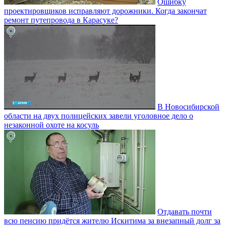
Ошибку
проектировщиков исправляют дорожники. Когда закончат
ремонт путепровода в Карасуке?
В Новосибирской
области на двух полицейских завели уголовное дело о
незаконной охоте на косуль
Отдавать почти
всю пенсию придётся жителю Искитима за внезапный долг за