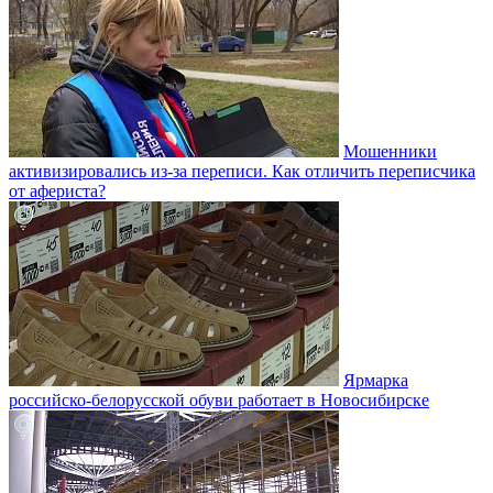
Мошенники
активизировались из-за переписи. Как отличить переписчика
от афериста?
Ярмарка
российско-белорусской обуви работает в Новосибирске