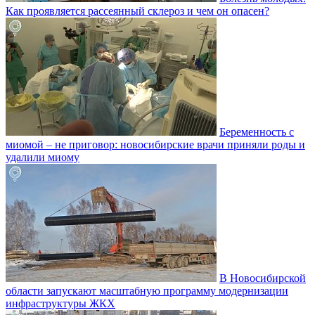
Как проявляется рассеянный склероз и чем он опасен?
Беременность с
миомой – не приговор: новосибирские врачи приняли роды и
удалили миому
В Новосибирской
области запускают масштабную программу модернизации
инфраструктуры ЖКХ