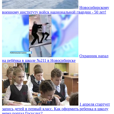
Новосибирскому
военному институту войск национальной гвардии - 50 лет!
Охранник напал
на ребёнка в школе №211 в Новосибирске
1 апреля стартует
запись детей в первый класс. Как оформить ребенка в школу
через портал Госуслуг?