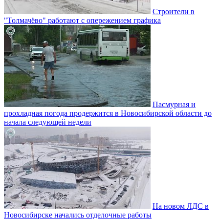
Строители в
"Толмачёво" работают с опережением графика
Пасмурная и
прохладная погода продержится в Новосибирской области до
начала следующей недели
На новом ЛДС в
Новосибирске начались отделочные работы