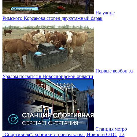
На улице
Римского-Корсакова сгорел двухэтажный барак
Первые ковбои за
Уралом появятся в Новосибирской области
Станция метро
“Спортивная”: хроники строительства | Новости ОТС | 13