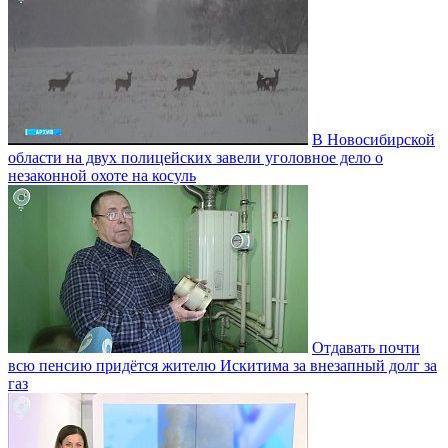
В Новосибирской
области на двух полицейских завели уголовное дело о
незаконной охоте на косуль
Отдавать почти
всю пенсию придётся жителю Искитима за внезапный долг за
газ