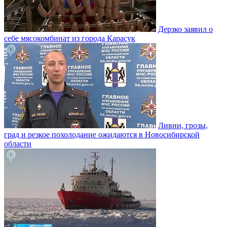
Дерзко заявил о
себе мясокомбинат из города Карасук
Ливни, грозы,
град и резкое похолодание ожидаются в Новосибирской
области