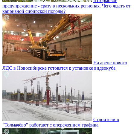
Штормовое
предупреждение - сразу в нескольких регионах. Чего ждать от
капризной сибирской погоды?
На арене нового
ЛДС в Новосибирске готовятся к установке видеокуба
Строители в
"Толмачёво" работают с опережением графика