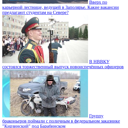
Вверх по
карьерной лестнице, ведущей в Заполярье. Какие вакансии
предлагают студентам на Севере?
В НВВКУ
состоялся торжественный выпуск новоиспечённых офицеров
Группу
браконьеров поймали с поличным в федеральном заказнике
"Кирзинский" под Барабинском