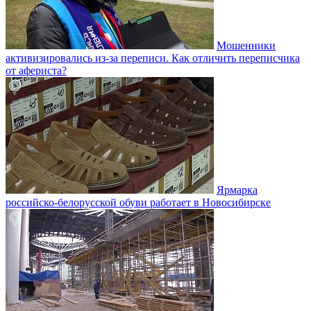
Мошенники
активизировались из-за переписи. Как отличить переписчика
от афериста?
Ярмарка
российско-белорусской обуви работает в Новосибирске