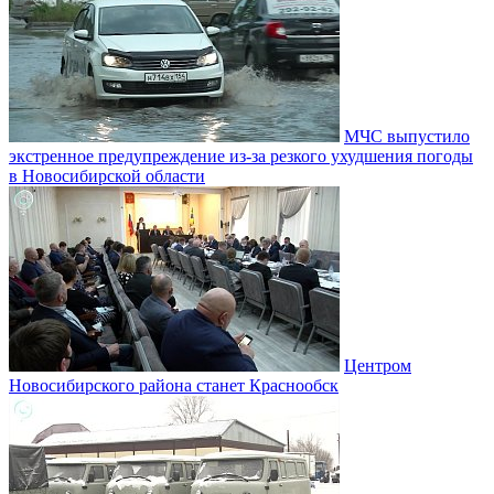
МЧС выпустило
экстренное предупреждение из-за резкого ухудшения погоды
в Новосибирской области
Центром
Новосибирского района станет Краснообск