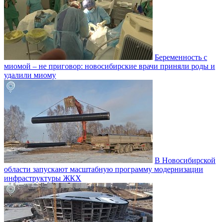
Беременность с
миомой – не приговор: новосибирские врачи приняли роды и
удалили миому
В Новосибирской
области запускают масштабную программу модернизации
инфраструктуры ЖКХ