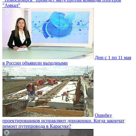
"Амкал"
Дни с 1 по 11 мая
в России объявили выходными
Ошибку
проектировщиков исправляют дорожники. Когда закончат
ремонт путепровода в Карасуке?