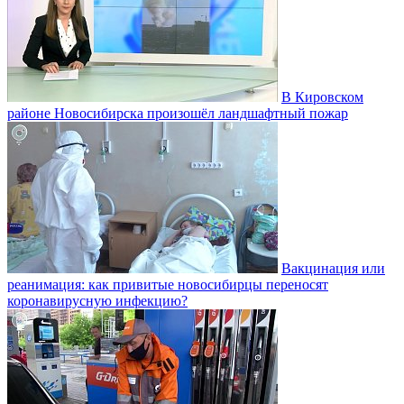
В Кировском
районе Новосибирска произошёл ландшафтный пожар
Вакцинация или
реанимация: как привитые новосибирцы переносят
коронавирусную инфекцию?