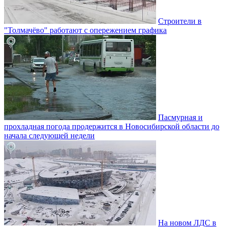
Строители в
"Толмачёво" работают с опережением графика
Пасмурная и
прохладная погода продержится в Новосибирской области до
начала следующей недели
На новом ЛДС в