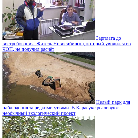
Зарплата до
востребования. Житель Новосибирска, который уволился из
ЧОП, не получил расчёт
Целый парк для
наблюдения за редкими утками. В Карасуке реализуют
необычный экологический проект