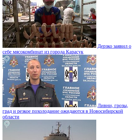
Дерзко заявил о
себе мясокомбинат из города Карасук
Ливни, грозы,
град и резкое похолодание ожидаются в Новосибирской
области