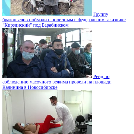
Группу
браконьеров поймали с поличным в федеральном заказнике
"Кирзинский" под Барабинском
Рейд по
соблюдению масочного режима провели на площади
Калинина в Новосибирске