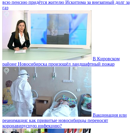
всю пенсию придётся жителю Искитима за внезапный долг за
газ
В Кировском
районе Новосибирска произошёл ландшафтный пожар
Вакцинация или
реанимация: как привитые новосибирцы переносят
коронавирусную инфекцию?