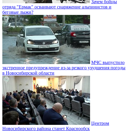
Зачем бойцы
отряда "Ермак" осваивают снаряжение альпинистов и
беговые лыжи?
МЧС выпустило
экстренное предупреждение из-за резкого ухудшения погоды
в Новосибирской области
Центром
Новосибирского района станет Краснообск