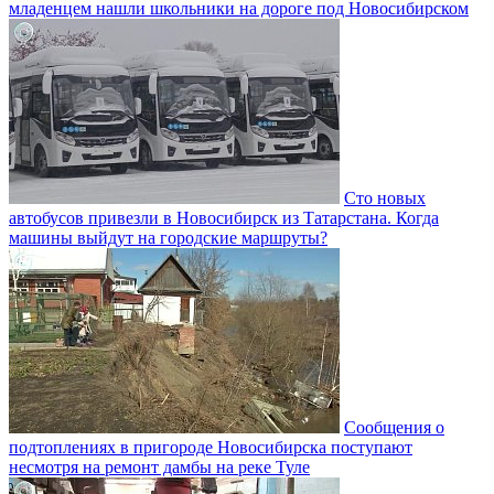
младенцем нашли школьники на дороге под Новосибирском
Сто новых
автобусов привезли в Новосибирск из Татарстана. Когда
машины выйдут на городские маршруты?
Сообщения о
подтоплениях в пригороде Новосибирска поступают
несмотря на ремонт дамбы на реке Туле