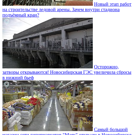
Новый этап работ
на строительстве ледовой арены. Зачем внутри стадиона
подъёмный кран?
Осторожно,
затворы открываются! Новосибирская ГЭС увеличила сбросы
в нижний бьеф
Самый большой
магазин сети гипермаркетов "Маяк" открыли в Новосибирске