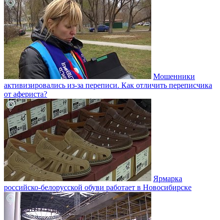
Мошенники
активизировались из-за переписи. Как отличить переписчика
от афериста?
Ярмарка
российско-белорусской обуви работает в Новосибирске