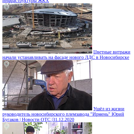
инфраструктуры ЖКХ
Цветные витражи
начали устанавливать на фасаде нового ЛДС в Новосибирске
Ушёл из жизни
руководитель новосибирского племзавода "Ирмень" Юрий
Бугаков | Новости ОТС |31.12.2020