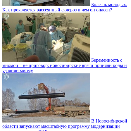
Болезнь молодых.
Как проявляется рассеянный склероз и чем он опасен?
Беременность с
миомой – не приговор: новосибирские врачи приняли роды и
удалили миому
В Новосибирской
области запускают масштабную программу модернизации