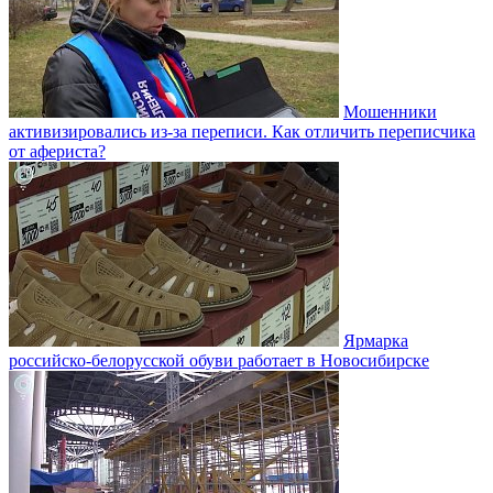
Мошенники
активизировались из-за переписи. Как отличить переписчика
от афериста?
Ярмарка
российско-белорусской обуви работает в Новосибирске