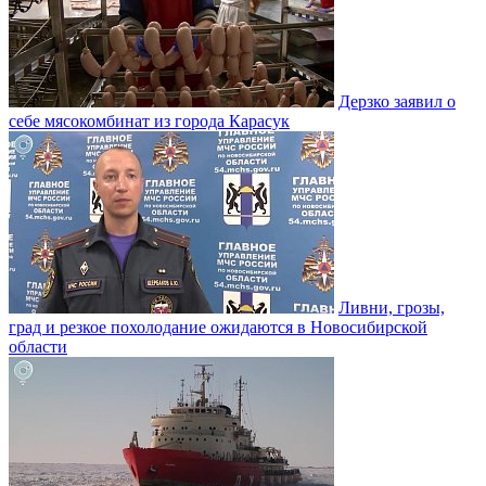
Дерзко заявил о
себе мясокомбинат из города Карасук
Ливни, грозы,
град и резкое похолодание ожидаются в Новосибирской
области