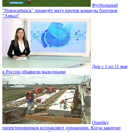
Футбольный
"Новосибирск" проведёт матч против команды блогеров
"Амкал"
Дни с 1 по 11 мая
в России объявили выходными
Ошибку
проектировщиков исправляют дорожники. Когда закончат