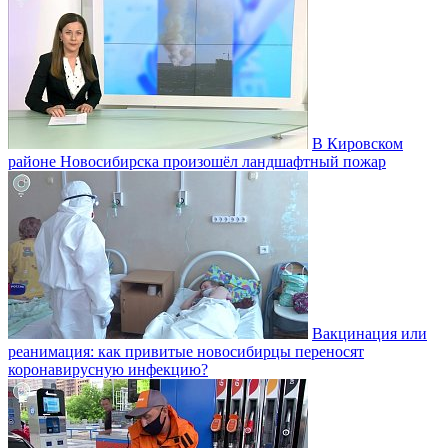
В Кировском
районе Новосибирска произошёл ландшафтный пожар
Вакцинация или
реанимация: как привитые новосибирцы переносят
коронавирусную инфекцию?