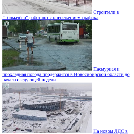
Строители в
"Толмачёво" работают с опережением графика
Пасмурная и
прохладная погода продержится в Новосибирской области до
начала следующей недели
На новом ЛДС в