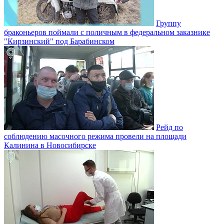
Группу
браконьеров поймали с поличным в федеральном заказнике
"Кирзинский" под Барабинском
Рейд по
соблюдению масочного режима провели на площади
Калинина в Новосибирске