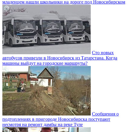
младенцем нашли школьники на дороге под Новосибирском
Сто новых
автобусов привезли в Новосибирск из Татарстана. Когда
машины выйдут на городские маршруты?
Сообщения о
подтоплениях в пригороде Новосибирска поступают
несмотря на ремонт дамбы на реке Туле