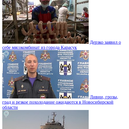
Дерзко заявил о
себе мясокомбинат из города Карасук
Ливни, грозы,
град и резкое похолодание ожидаются в Новосибирской
области