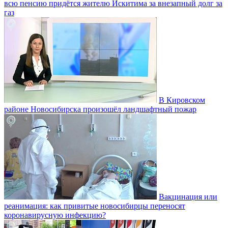
всю пенсию придётся жителю Искитима за внезапный долг за
газ
В Кировском
районе Новосибирска произошёл ландшафтный пожар
Вакцинация или
реанимация: как привитые новосибирцы переносят
коронавирусную инфекцию?