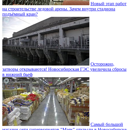
Новый этап работ
на строительстве ледовой арены. Зачем внутри стадиона
подъёмный кран?
Осторожно,
затворы открываются! Новосибирская ГЭС увеличила сбросы
в нижний бьеф
Самый большой
магазин сети гипермаркетов "Маяк" открыли в Новосибирске