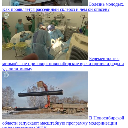
Болезнь молодых.
Как проявляется рассеянный склероз и чем он опасен?
Беременность с
миомой – не приговор: новосибирские врачи приняли роды и
удалили миому
В Новосибирской
области запускают масштабную программу модернизации