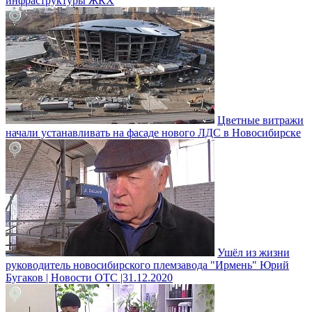
инфраструктуры ЖКХ
Цветные витражи
начали устанавливать на фасаде нового ЛДС в Новосибирске
Ушёл из жизни
руководитель новосибирского племзавода "Ирмень" Юрий
Бугаков | Новости ОТС |31.12.2020