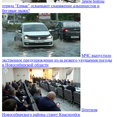
Зачем бойцы
отряда "Ермак" осваивают снаряжение альпинистов и
беговые лыжи?
МЧС выпустило
экстренное предупреждение из-за резкого ухудшения погоды
в Новосибирской области
Центром
Новосибирского района станет Краснообск