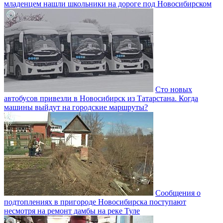
младенцем нашли школьники на дороге под Новосибирском
Сто новых
автобусов привезли в Новосибирск из Татарстана. Когда
машины выйдут на городские маршруты?
Сообщения о
подтоплениях в пригороде Новосибирска поступают
несмотря на ремонт дамбы на реке Туле