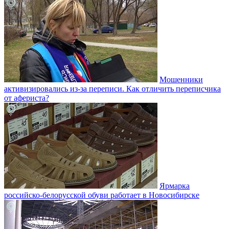
Мошенники
активизировались из-за переписи. Как отличить переписчика
от афериста?
Ярмарка
российско-белорусской обуви работает в Новосибирске