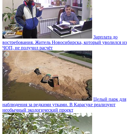
Зарплата до
востребования. Житель Новосибирска, который уволился из
ЧОП, не получил расчёт
Целый парк для
наблюдения за редкими утками. В Карасуке реализуют
необычный экологический проект