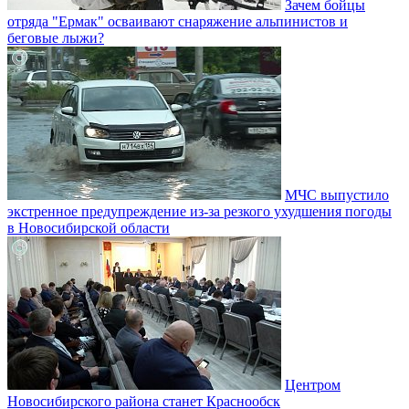
Зачем бойцы
отряда "Ермак" осваивают снаряжение альпинистов и
беговые лыжи?
МЧС выпустило
экстренное предупреждение из-за резкого ухудшения погоды
в Новосибирской области
Центром
Новосибирского района станет Краснообск