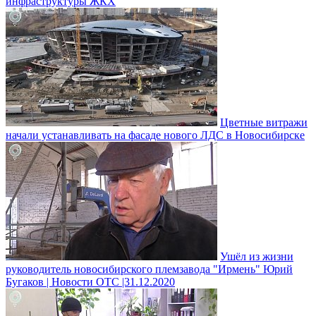
инфраструктуры ЖКХ
Цветные витражи
начали устанавливать на фасаде нового ЛДС в Новосибирске
Ушёл из жизни
руководитель новосибирского племзавода "Ирмень" Юрий
Бугаков | Новости ОТС |31.12.2020