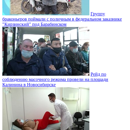
Группу
браконьеров поймали с поличным в федеральном заказнике
"Кирзинский" под Барабинском
Рейд по
соблюдению масочного режима провели на площади
Калинина в Новосибирске