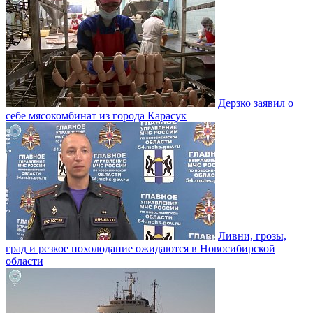
Дерзко заявил о
себе мясокомбинат из города Карасук
Ливни, грозы,
град и резкое похолодание ожидаются в Новосибирской
области