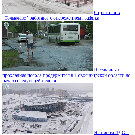
Строители в
"Толмачёво" работают с опережением графика
Пасмурная и
прохладная погода продержится в Новосибирской области до
начала следующей недели
На новом ЛДС в