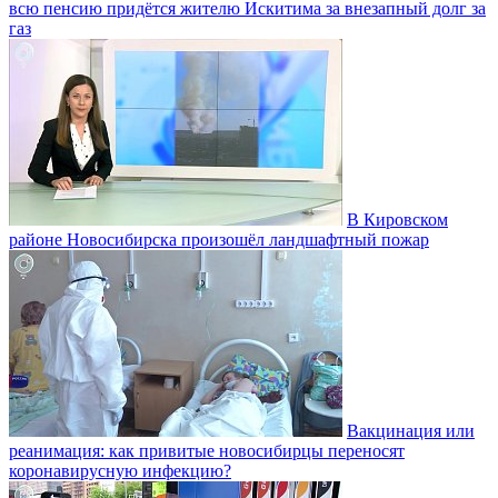
всю пенсию придётся жителю Искитима за внезапный долг за
газ
В Кировском
районе Новосибирска произошёл ландшафтный пожар
Вакцинация или
реанимация: как привитые новосибирцы переносят
коронавирусную инфекцию?