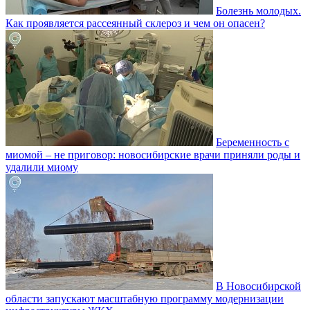
Болезнь молодых.
Как проявляется рассеянный склероз и чем он опасен?
Беременность с
миомой – не приговор: новосибирские врачи приняли роды и
удалили миому
В Новосибирской
области запускают масштабную программу модернизации