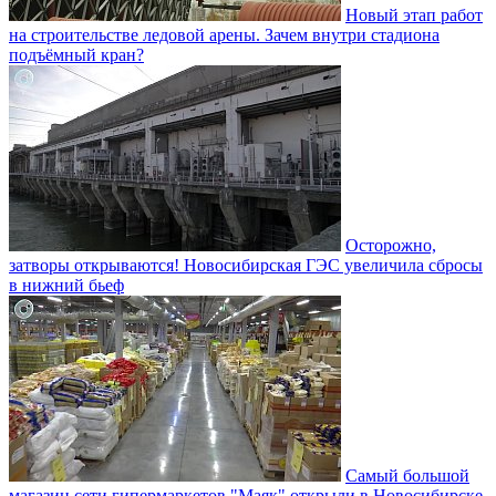
Новый этап работ
на строительстве ледовой арены. Зачем внутри стадиона
подъёмный кран?
Осторожно,
затворы открываются! Новосибирская ГЭС увеличила сбросы
в нижний бьеф
Самый большой
магазин сети гипермаркетов "Маяк" открыли в Новосибирске