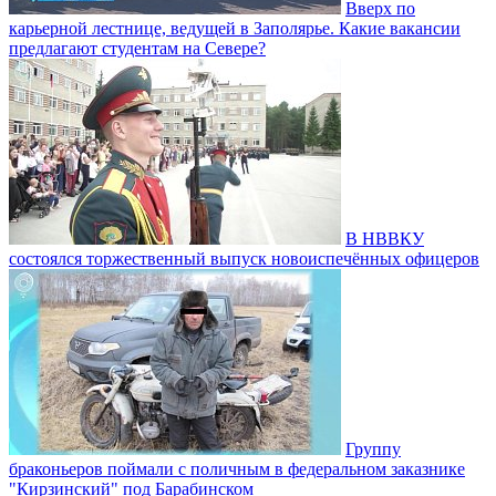
Вверх по
карьерной лестнице, ведущей в Заполярье. Какие вакансии
предлагают студентам на Севере?
В НВВКУ
состоялся торжественный выпуск новоиспечённых офицеров
Группу
браконьеров поймали с поличным в федеральном заказнике
"Кирзинский" под Барабинском