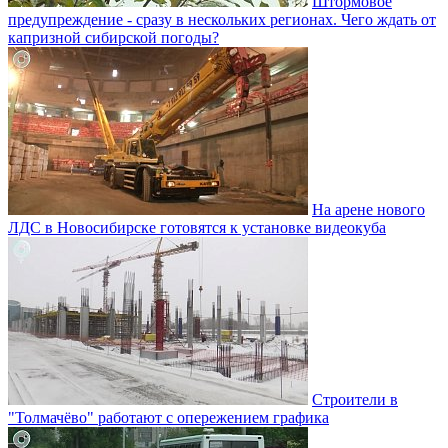
Штормовое
предупреждение - сразу в нескольких регионах. Чего ждать от
капризной сибирской погоды?
На арене нового
ЛДС в Новосибирске готовятся к установке видеокуба
Строители в
"Толмачёво" работают с опережением графика