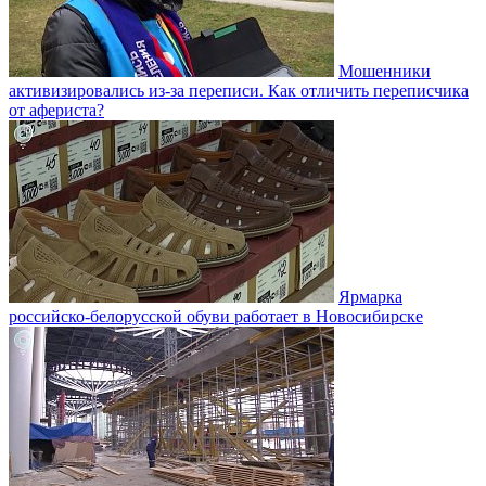
Мошенники
активизировались из-за переписи. Как отличить переписчика
от афериста?
Ярмарка
российско-белорусской обуви работает в Новосибирске