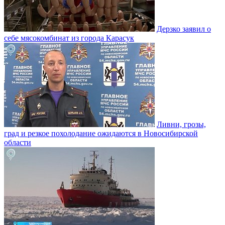
Дерзко заявил о
себе мясокомбинат из города Карасук
Ливни, грозы,
град и резкое похолодание ожидаются в Новосибирской
области