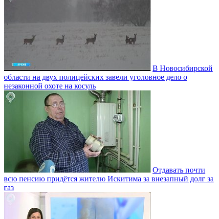
В Новосибирской
области на двух полицейских завели уголовное дело о
незаконной охоте на косуль
Отдавать почти
всю пенсию придётся жителю Искитима за внезапный долг за
газ