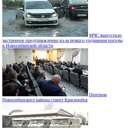
МЧС выпустило
экстренное предупреждение из-за резкого ухудшения погоды
в Новосибирской области
Центром
Новосибирского района станет Краснообск