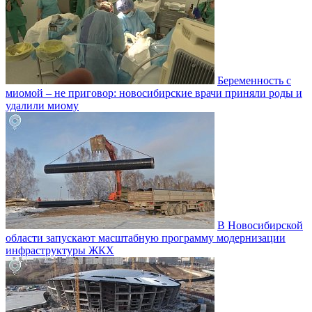
Беременность с
миомой – не приговор: новосибирские врачи приняли роды и
удалили миому
В Новосибирской
области запускают масштабную программу модернизации
инфраструктуры ЖКХ