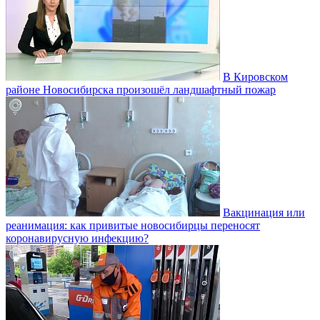
В Кировском
районе Новосибирска произошёл ландшафтный пожар
Вакцинация или
реанимация: как привитые новосибирцы переносят
коронавирусную инфекцию?