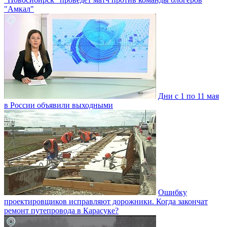
"Амкал"
Дни с 1 по 11 мая
в России объявили выходными
Ошибку
проектировщиков исправляют дорожники. Когда закончат
ремонт путепровода в Карасуке?