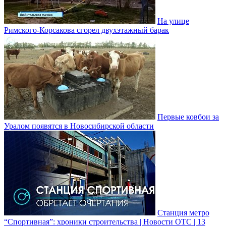
На улице
Римского-Корсакова сгорел двухэтажный барак
Первые ковбои за
Уралом появятся в Новосибирской области
Станция метро
“Спортивная”: хроники строительства | Новости ОТС | 13