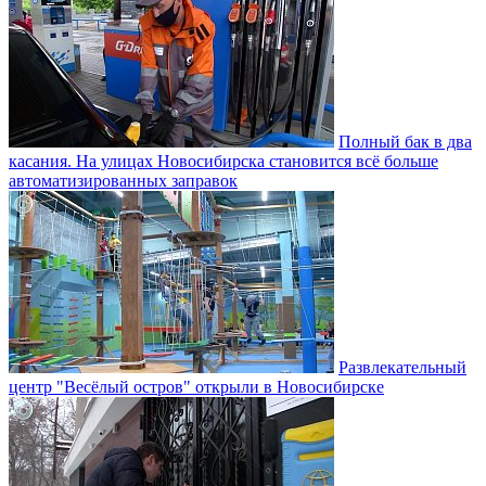
Полный бак в два
касания. На улицах Новосибирска становится всё больше
автоматизированных заправок
Развлекательный
центр "Весёлый остров" открыли в Новосибирске