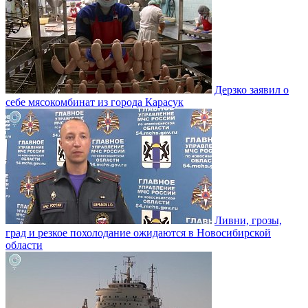
Дерзко заявил о
себе мясокомбинат из города Карасук
Ливни, грозы,
град и резкое похолодание ожидаются в Новосибирской
области