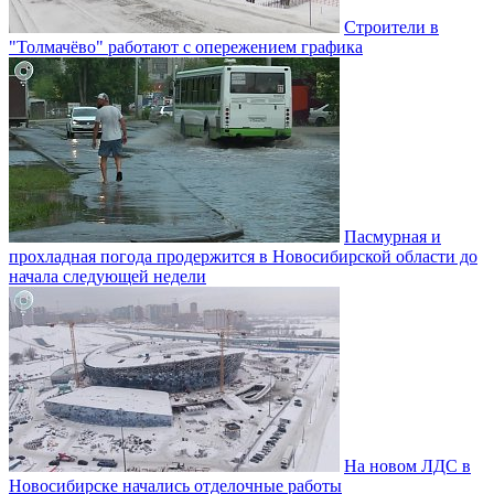
Строители в
"Толмачёво" работают с опережением графика
Пасмурная и
прохладная погода продержится в Новосибирской области до
начала следующей недели
На новом ЛДС в
Новосибирске начались отделочные работы