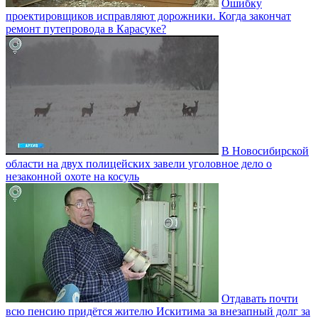
Ошибку
проектировщиков исправляют дорожники. Когда закончат
ремонт путепровода в Карасуке?
В Новосибирской
области на двух полицейских завели уголовное дело о
незаконной охоте на косуль
Отдавать почти
всю пенсию придётся жителю Искитима за внезапный долг за