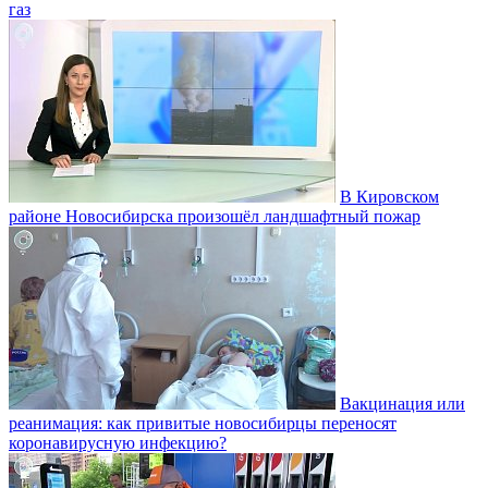
газ
В Кировском
районе Новосибирска произошёл ландшафтный пожар
Вакцинация или
реанимация: как привитые новосибирцы переносят
коронавирусную инфекцию?