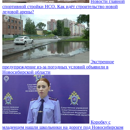
Новости главной
спортивной стройки НСО. Как идёт строительство новой
ледовой арены?
Экстренное
предупреждение из-за погодных условий объявили в
Новосибирской области
Коробку с
младенцем нашли школьники на дороге под Новосибирском