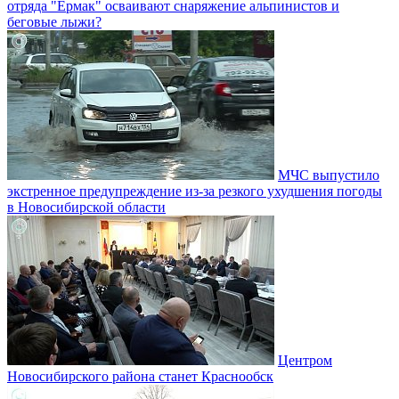
отряда "Ермак" осваивают снаряжение альпинистов и
беговые лыжи?
МЧС выпустило
экстренное предупреждение из-за резкого ухудшения погоды
в Новосибирской области
Центром
Новосибирского района станет Краснообск