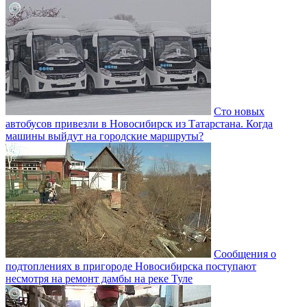
Сто новых
автобусов привезли в Новосибирск из Татарстана. Когда
машины выйдут на городские маршруты?
Сообщения о
подтоплениях в пригороде Новосибирска поступают
несмотря на ремонт дамбы на реке Туле