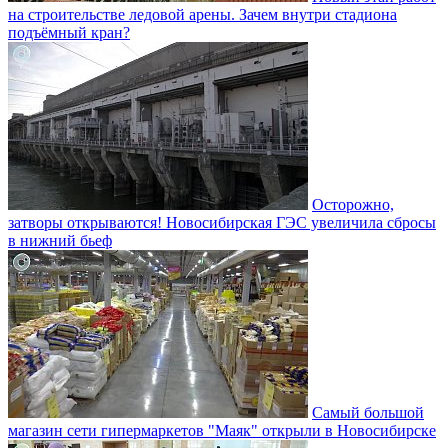
на строительстве ледовой арены. Зачем внутри стадиона
подъёмный кран?
Осторожно,
затворы открываются! Новосибирская ГЭС увеличила сбросы
в нижний бьеф
Самый большой
магазин сети гипермаркетов "Маяк" открыли в Новосибирске