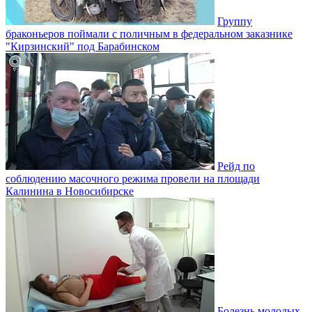
Группу
браконьеров поймали с поличным в федеральном заказнике
"Кирзинский" под Барабинском
Рейд по
соблюдению масочного режима провели на площади
Калинина в Новосибирске
Болезнь молодых.