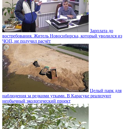
Зарплата до
востребования. Житель Новосибирска, который уволился из
ЧОП, не получил расчёт
Целый парк для
наблюдения за редкими утками. В Карасуке реализуют
необычный экологический проект