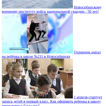
Новосибирскому
военному институту войск национальной гвардии - 50 лет!
Охранник напал
на ребёнка в школе №211 в Новосибирске
1 апреля стартует
запись детей в первый класс. Как оформить ребенка в школу
через портал Госуслуг?