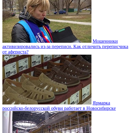
Мошенники
активизировались из-за переписи. Как отличить переписчика
от афериста?
Ярмарка
российско-белорусской обуви работает в Новосибирске