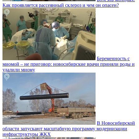
Как проявляется рассеянный склероз и чем он опасен?
Беременность с
миомой – не приговор: новосибирские врачи приняли роды и
удалили миому
В Новосибирской
области запускают масштабную программу модернизации
инфраструктуры ЖКХ