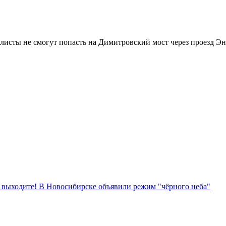
сты не смогут попасть на Димитровский мост через проезд Эне
е выходите! В Новосибирске объявили режим "чёрного неба"