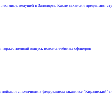
 лестнице, ведущей в Заполярье. Какие вакансии предлагают ст
я торжественный выпуск новоиспечённых офицеров
в поймали с поличным в федеральном заказнике "Кирзинский" п