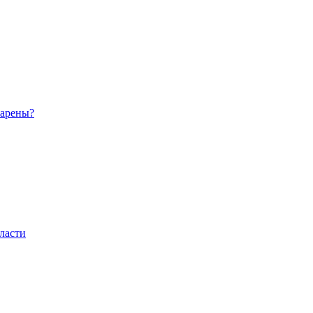
 арены?
ласти