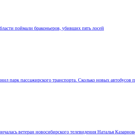
бласти поймали браконьеров, убивших пять лосей
ил парк пассажирского транспорта. Сколько новых автобусов п
нчалась ветеран новосибирского телевидения Наталья Казарнов