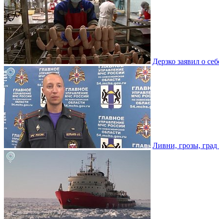
Дерзко заявил о се
Ливни, грозы, град