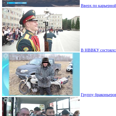
Вверх по карьерной
В НВВКУ состоялс
Группу браконьеро