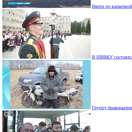
Вверх по карьерной
В НВВКУ состоялс
Группу браконьеро