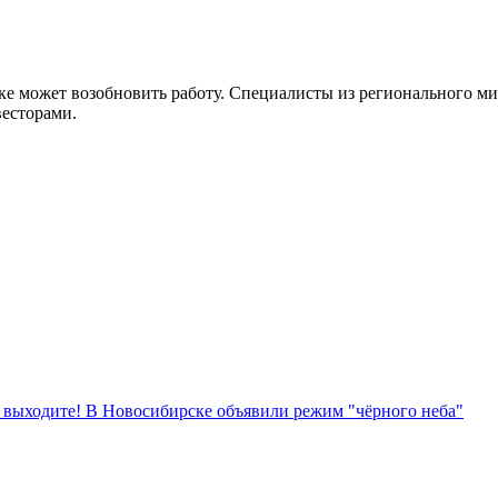
ке может возобновить работу. Специалисты из регионального м
есторами.
е выходите! В Новосибирске объявили режим "чёрного неба"