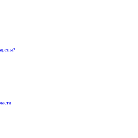
 арены?
ласти