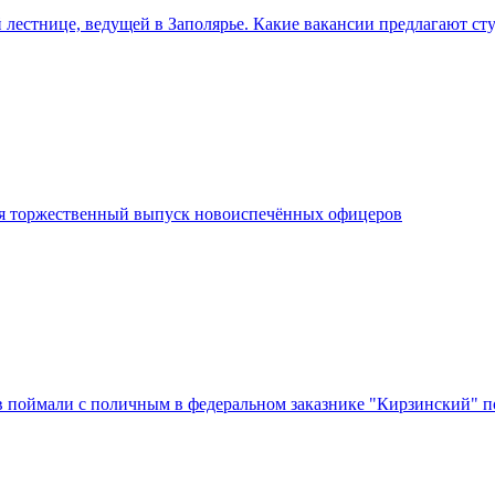
 лестнице, ведущей в Заполярье. Какие вакансии предлагают ст
я торжественный выпуск новоиспечённых офицеров
в поймали с поличным в федеральном заказнике "Кирзинский" п