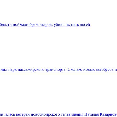
бласти поймали браконьеров, убивших пять лосей
ил парк пассажирского транспорта. Сколько новых автобусов п
нчалась ветеран новосибирского телевидения Наталья Казарнов