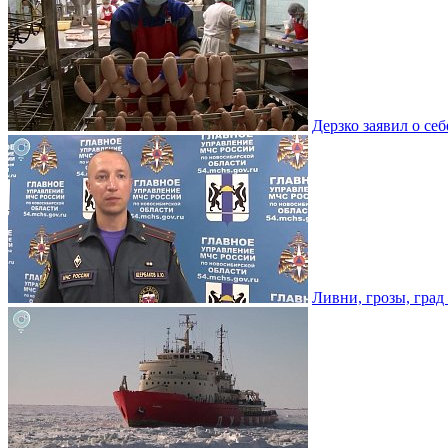
Дерзко заявил о се
Ливни, грозы, град