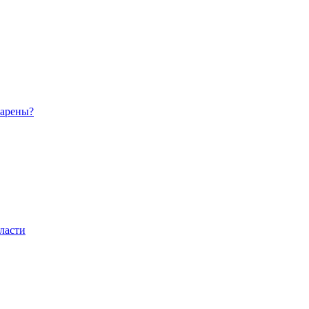
 арены?
ласти