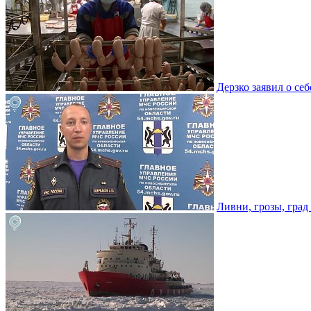
Дерзко заявил о се
Ливни, грозы, град