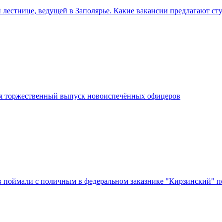
 лестнице, ведущей в Заполярье. Какие вакансии предлагают ст
я торжественный выпуск новоиспечённых офицеров
в поймали с поличным в федеральном заказнике "Кирзинский" п