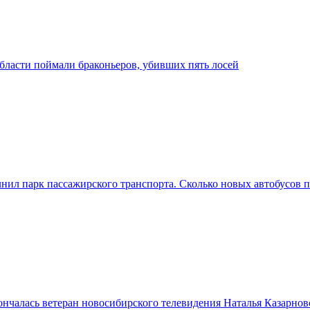
бласти поймали браконьеров, убивших пять лосей
ил парк пассажирского транспорта. Сколько новых автобусов п
нчалась ветеран новосибирского телевидения Наталья Казарнов