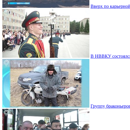
Вверх по карьерной
В НВВКУ состоялс
Группу браконьеро