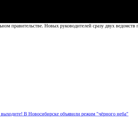
ном правительстве. Новых руководителей сразу двух ведомств 
е выходите! В Новосибирске объявили режим "чёрного неба"