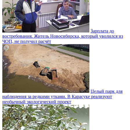
Зарплата до
востребования. Житель Новосибирска, который уволился из
ЧОП, не получил расчёт
Целый парк для
наблюдения за редкими утками. В Карасуке реализуют
необычный экологический проект