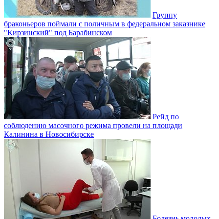
Группу
браконьеров поймали с поличным в федеральном заказнике
"Кирзинский" под Барабинском
Рейд по
соблюдению масочного режима провели на площади
Калинина в Новосибирске
Болезнь молодых.