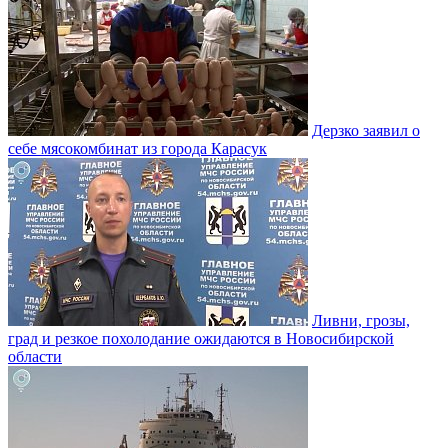
Дерзко заявил о
себе мясокомбинат из города Карасук
Ливни, грозы,
град и резкое похолодание ожидаются в Новосибирской
области