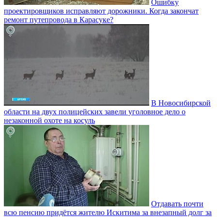
Ошибку
проектировщиков исправляют дорожники. Когда закончат
ремонт путепровода в Карасуке?
В Новосибирской
области на двух полицейских завели уголовное дело о
незаконной охоте на косуль
Отдавать почти
всю пенсию придётся жителю Искитима за внезапный долг за