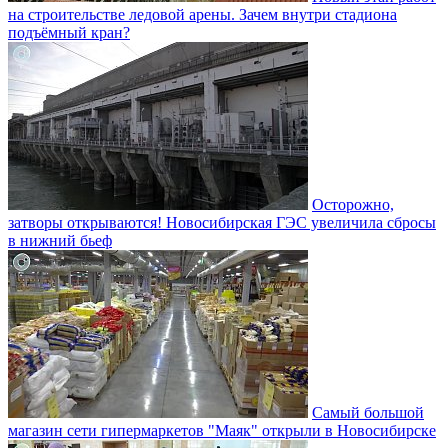
на строительстве ледовой арены. Зачем внутри стадиона
подъёмный кран?
Осторожно,
затворы открываются! Новосибирская ГЭС увеличила сбросы
в нижний бьеф
Самый большой
магазин сети гипермаркетов "Маяк" открыли в Новосибирске