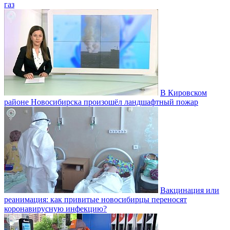
газ
В Кировском
районе Новосибирска произошёл ландшафтный пожар
Вакцинация или
реанимация: как привитые новосибирцы переносят
коронавирусную инфекцию?