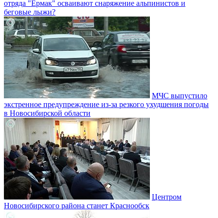
отряда "Ермак" осваивают снаряжение альпинистов и
беговые лыжи?
МЧС выпустило
экстренное предупреждение из-за резкого ухудшения погоды
в Новосибирской области
Центром
Новосибирского района станет Краснообск