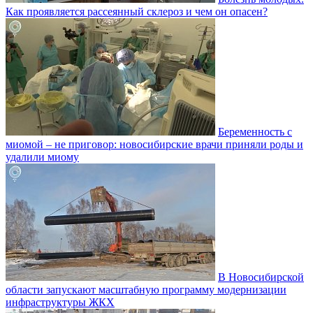
Как проявляется рассеянный склероз и чем он опасен?
Беременность с
миомой – не приговор: новосибирские врачи приняли роды и
удалили миому
В Новосибирской
области запускают масштабную программу модернизации
инфраструктуры ЖКХ