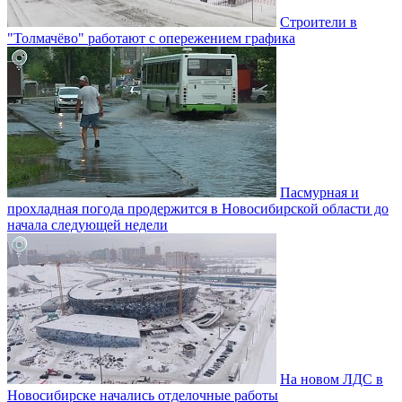
Строители в
"Толмачёво" работают с опережением графика
Пасмурная и
прохладная погода продержится в Новосибирской области до
начала следующей недели
На новом ЛДС в
Новосибирске начались отделочные работы