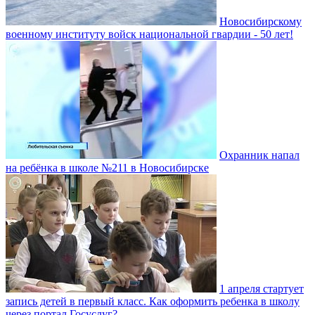
Новосибирскому
военному институту войск национальной гвардии - 50 лет!
Охранник напал
на ребёнка в школе №211 в Новосибирске
1 апреля стартует
запись детей в первый класс. Как оформить ребенка в школу
через портал Госуслуг?