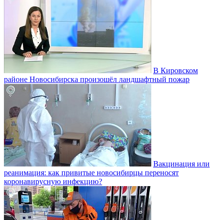
В Кировском
районе Новосибирска произошёл ландшафтный пожар
Вакцинация или
реанимация: как привитые новосибирцы переносят
коронавирусную инфекцию?