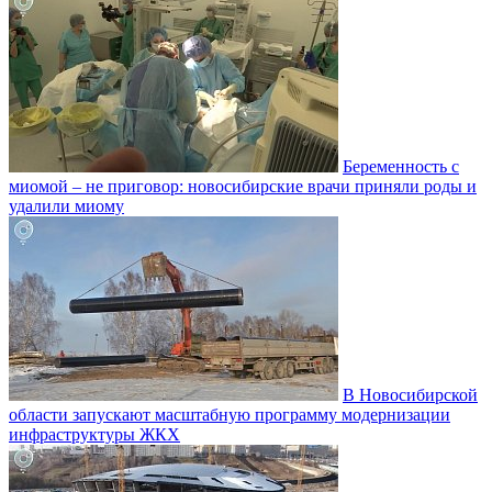
Беременность с
миомой – не приговор: новосибирские врачи приняли роды и
удалили миому
В Новосибирской
области запускают масштабную программу модернизации
инфраструктуры ЖКХ