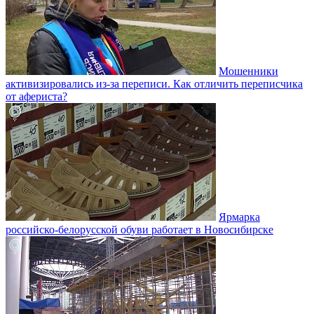
Мошенники
активизировались из-за переписи. Как отличить переписчика
от афериста?
Ярмарка
российско-белорусской обуви работает в Новосибирске