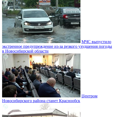
МЧС выпустило
экстренное предупреждение из-за резкого ухудшения погоды
в Новосибирской области
Центром
Новосибирского района станет Краснообск