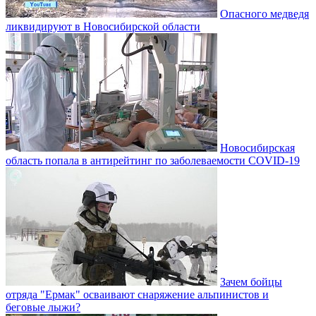
Опасного медведя
ликвидируют в Новосибирской области
Новосибирская
область попала в антирейтинг по заболеваемости COVID-19
Зачем бойцы
отряда "Ермак" осваивают снаряжение альпинистов и
беговые лыжи?