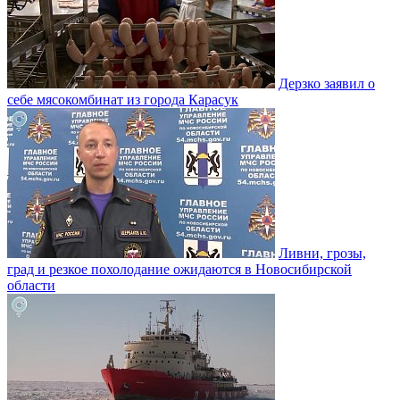
Дерзко заявил о
себе мясокомбинат из города Карасук
Ливни, грозы,
град и резкое похолодание ожидаются в Новосибирской
области