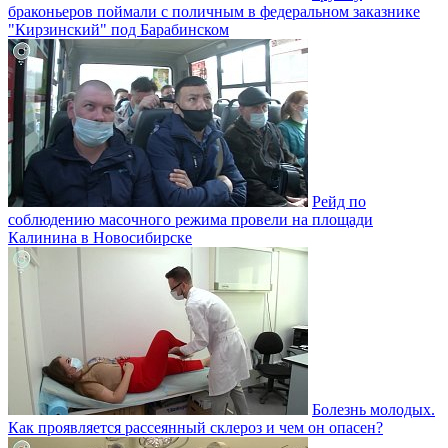
браконьеров поймали с поличным в федеральном заказнике
"Кирзинский" под Барабинском
Рейд по
соблюдению масочного режима провели на площади
Калинина в Новосибирске
Болезнь молодых.
Как проявляется рассеянный склероз и чем он опасен?