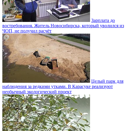
Зарплата до
востребования. Житель Новосибирска, который уволился из
ЧОП, не получил расчёт
Целый парк для
наблюдения за редкими утками. В Карасуке реализуют
необычный экологический проект