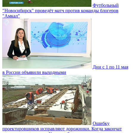
Футбольный
"Новосибирск" проведёт матч против команды блогеров
"Амкал"
Дни с 1 по 11 мая
в России объявили выходными
Ошибку
проектировщиков исправляют дорожники. Когда закончат