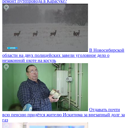
ремонт путепровода в Карасуке?
В Новосибирской
области на двух полицейских завели уголовное дело о
незаконной охоте на косуль
Отдавать почти
всю пенсию придётся жителю Искитима за внезапный долг за
газ