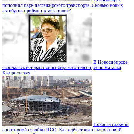
пополнил парк пассажирского транспорта. Сколько новых
автобусов прибудет в мегаполис?
В Новосибирске
скончалась ветеран новосибирского телевидения Наталья
Казарновская
Новости главной
спортивной стройки НСО. Как идёт строительство новой