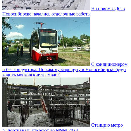
На новом ЛДС в
Новосибирске начались отделочные работы
С кондиционером
и без кондуктора. По какому маршруту в Новосибирске будут
ходить московские трамваи?
Станцию метро
"Спортивная" откроют до МЧМ-2023