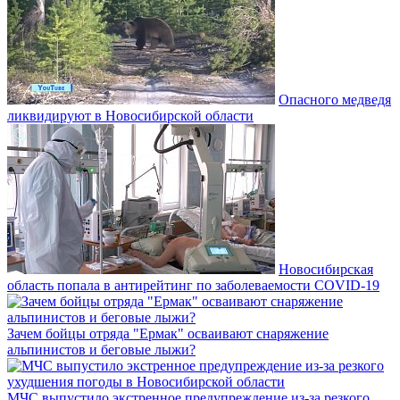
Опасного медведя
ликвидируют в Новосибирской области
Новосибирская
область попала в антирейтинг по заболеваемости COVID-19
Зачем бойцы отряда "Ермак" осваивают снаряжение
альпинистов и беговые лыжи?
МЧС выпустило экстренное предупреждение из-за резкого