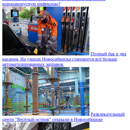
коронавирусную инфекцию?
Полный бак в два
касания. На улицах Новосибирска становится всё больше
автоматизированных заправок
Развлекательный
центр "Весёлый остров" открыли в Новосибирске