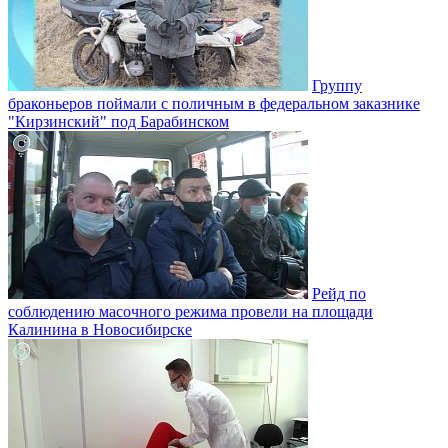
Группу
браконьеров поймали с поличным в федеральном заказнике
"Кирзинский" под Барабинском
Рейд по
соблюдению масочного режима провели на площади
Калинина в Новосибирске