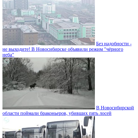
Без надобности -
не выходите! В Новосибирске объявили режим "чёрного
неба"
В Новосибирской
области поймали браконьеров, убивших пять лосей