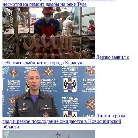
несмотря на ремонт дамбы на реке Туле
Дерзко заявил о
себе мясокомбинат из города Карасук
Ливни, грозы,
град и резкое похолодание ожидаются в Новосибирской
области