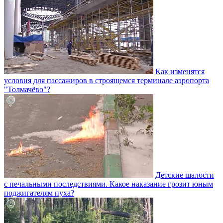
Как изменятся
условия для пассажиров в строящемся терминале аэропорта
"Толмачёво"?
Детские шалости
с печальными последствиями. Какое наказание грозит юным
поджигателям пуха?