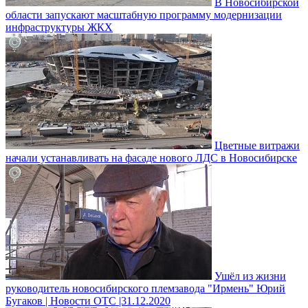
В Новосибирской
области запускают масштабную программу модернизации
инфраструктуры ЖКХ
Цветные витражи
начали устанавливать на фасаде нового ЛДС в Новосибирске
Ушёл из жизни
руководитель новосибирского племзавода "Ирмень" Юрий
Бугаков | Новости ОТС |31.12.2020