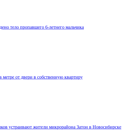
дено тело пропавшего 6-летнего мальчика
в метре от двери в собственную квартиру
иков устраивают жители микрорайона Затон в Новосибирске