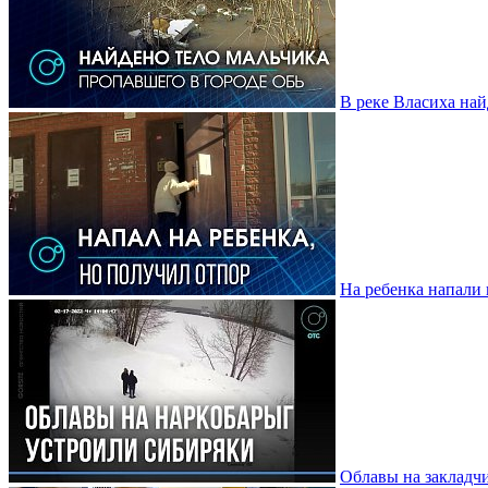
В реке Власиха най
На ребенка напали 
Облавы на закладч