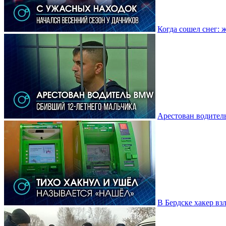
Когда сошел снег: 
Арестован водитель
В Бердске хакер вз