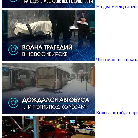
На два месяца арес
Что ни день, то ка
Колеса автобуса пр