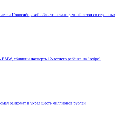
жители Новосибирской области начали дачный сезон со страшны
 BMW, сбивший насмерть 12-летнего ребёнка на "зебре"
ломал банкомат и украл шесть миллионов рублей