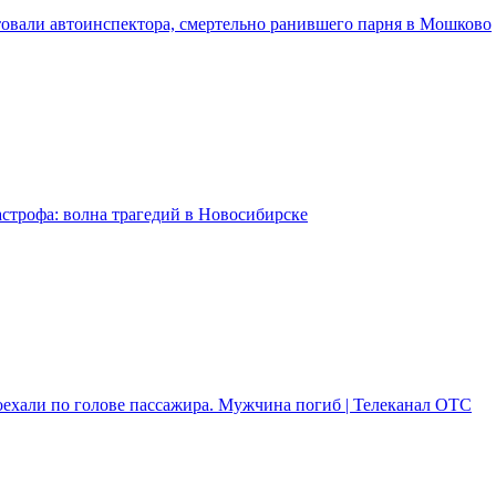
товали автоинспектора, смертельно ранившего парня в Мошково
тастрофа: волна трагедий в Новосибирске
оехали по голове пассажира. Мужчина погиб | Телеканал ОТС