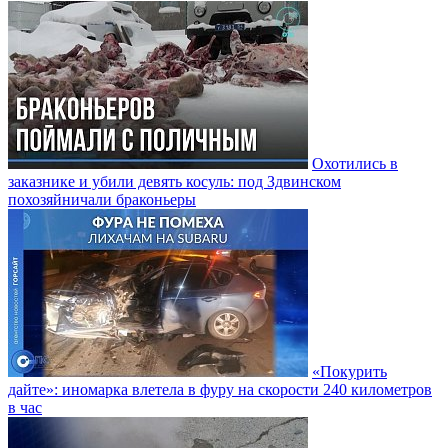
Охотились в
заказнике и убили девять косуль: под Здвинском
похозяйничали браконьеры
«Покурить
дайте»: иномарка влетела в фуру на скорости 240 километров
в час