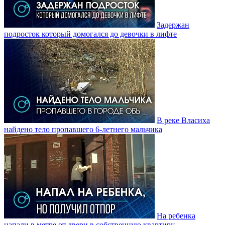
Задержан
подросток который домогался до девочки в лифте
В реке Власиха
найдено тело пропавшего 6-летнего мальчика
На ребенка
напали в метре от двери в собственную квартиру