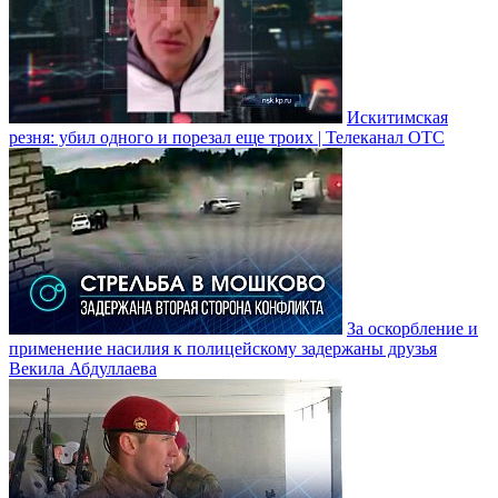
Искитимская
резня: убил одного и порезал еще троих | Телеканал ОТС
За оскорбление и
применение насилия к полицейскому задержаны друзья
Векила Абдуллаева