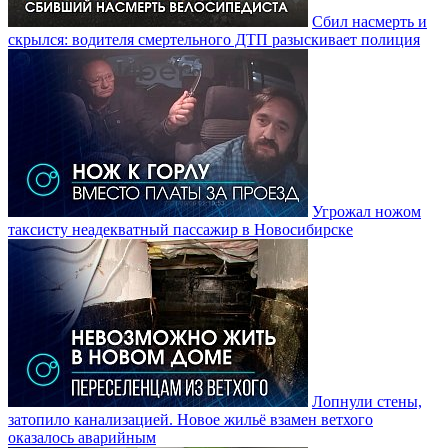
Сбил насмерть и
скрылся: водителя смертельного ДТП разыскивает полиция
Угрожал ножом
таксисту неадекватный пассажир в Новосибирске
Лопнули стены,
затопило канализацией. Новое жильё взамен ветхого
оказалось аварийным