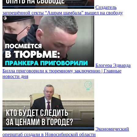
Создатель
запрещённой секты “Ашрам шамбала” вышел на свободу
Блогера Эдварда
Билла приговорили к тюремному заключению | Главные
новости дня
Экономический
оперштаб создали в Новосибирской области