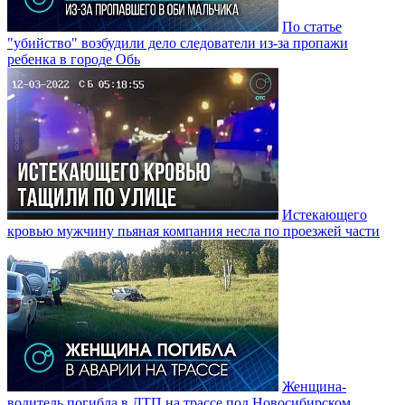
По статье
"убийство" возбудили дело следователи из-за пропажи
ребенка в городе Обь
Истекающего
кровью мужчину пьяная компания несла по проезжей части
Женщина-
водитель погибла в ДТП на трассе под Новосибирском