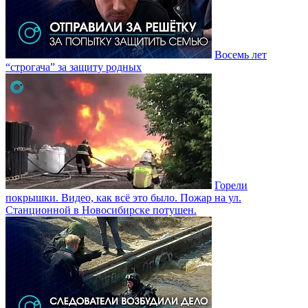
Восемь лет
“строгача” за защиту родных
Горели
покрышки. Видео, как всë это было. Пожар на ул.
Станционной в Новосибирске потушен.