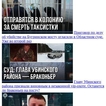
Приговор по делу
об убийстве на Бугринском мосту огласили в Областном суде.
Уже во второй раз
Главу Убинского
района признали виновным в незаконной vip-охоте. Останется
ли браконьер на посту?