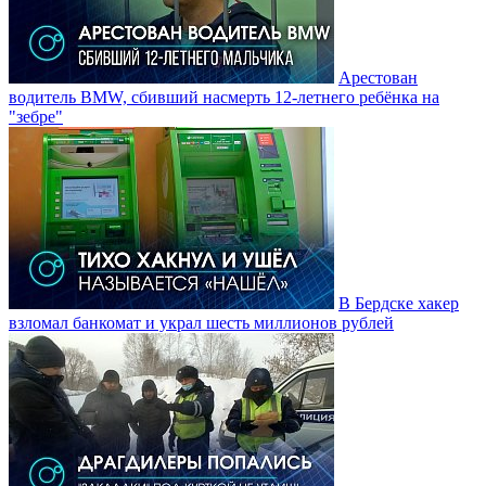
Арестован
водитель BMW, сбивший насмерть 12-летнего ребёнка на
"зебре"
В Бердске хакер
взломал банкомат и украл шесть миллионов рублей