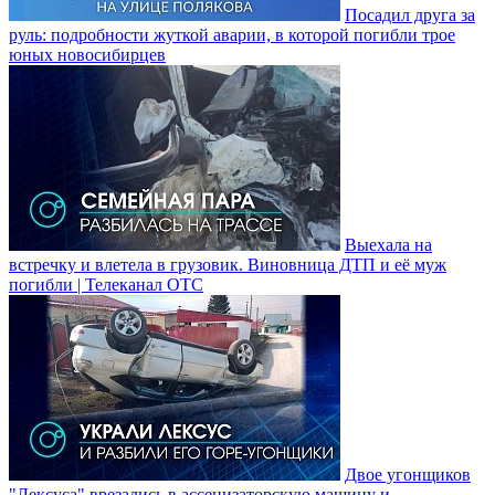
Посадил друга за
руль: подробности жуткой аварии, в которой погибли трое
юных новосибирцев
Выехала на
встречку и влетела в грузовик. Виновница ДТП и её муж
погибли | Телеканал ОТС
Двое угонщиков
"Лексуса" врезались в ассенизаторскую машину и