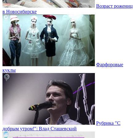
Возраст рожениц
в Новосибирске
Фарфоровые
куклы
Рубрика "С
добрым утром!": Влад Сташевский