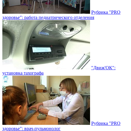
Рубрика "PRO
здоровье": работа педиатрического отделения
"Движ'ОК":
установка тахографа
Рубрика "PRO
здоровье": врач-пульмонолог