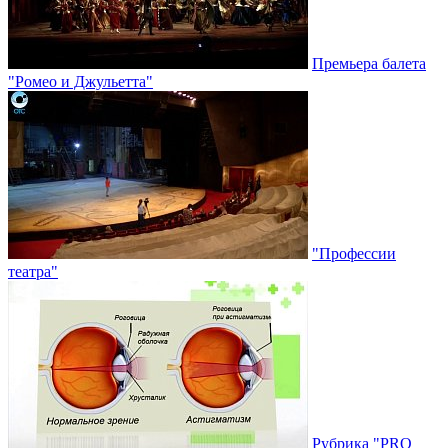
Премьера балета
"Ромео и Джульетта"
"Профессии
театра"
Рубрика "PRO