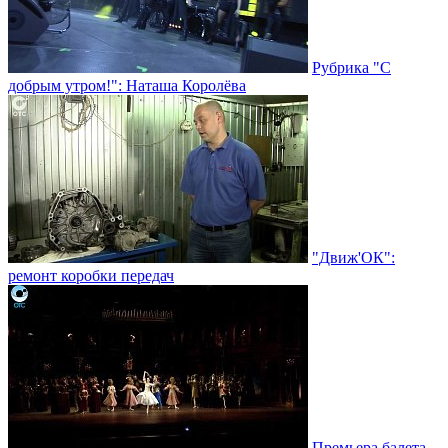
Рубрика "С
добрым утром!": Наташа Королёва
"Движ'ОК":
ремонт коробки передач
Премьера балета