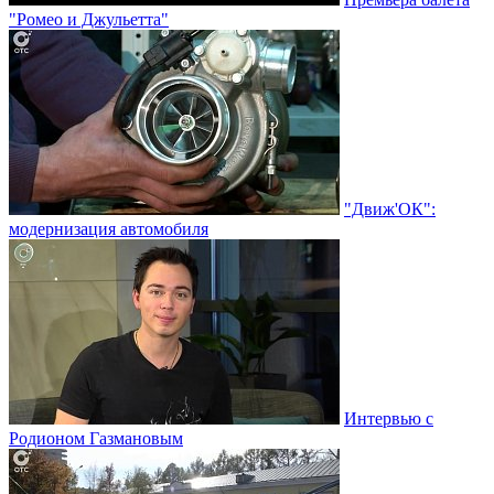
"Ромео и Джульетта"
"Движ'ОК":
модернизация автомобиля
Интервью с
Родионом Газмановым