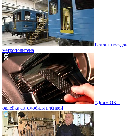
Ремонт поездов
метрополитена
"Движ'ОК":
оклейка автомобиля плёнкой