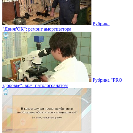
Рубрика
"Движ'ОК": ремонт амортизатора
Рубрика "PRO
здоровье": врач-патологоанатом