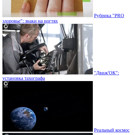
Рубрика "PRO
здоровье": знаки на ногтях
"Движ'ОК":
установка тахографа
Реальный космос