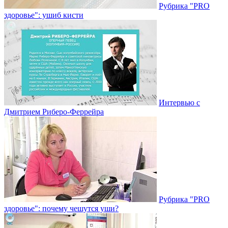
Рубрика "PRO
здоровье": ушиб кисти
Интервью с
Дмитрием Риберо-Феррейра
Рубрика "PRO
здоровье": почему чешутся уши?