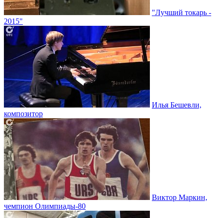
"Лучший токарь -
2015"
Илья Бешевли,
композитор
Виктор Маркин,
чемпион Олимпиады-80