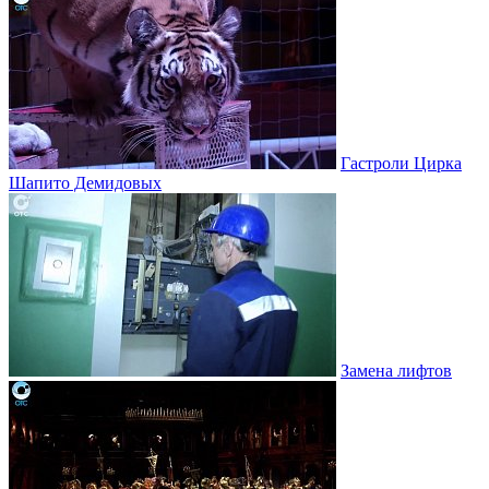
Гастроли Цирка
Шапито Демидовых
Замена лифтов