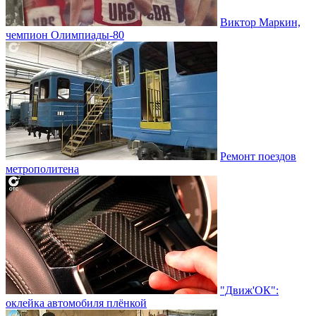
Виктор Маркин,
чемпион Олимпиады-80
Ремонт поездов
метрополитена
"Движ'ОК":
оклейка автомобиля плёнкой