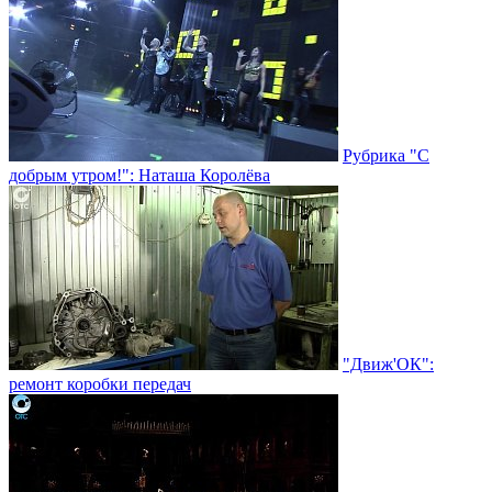
Рубрика "С
добрым утром!": Наташа Королёва
"Движ'ОК":
ремонт коробки передач