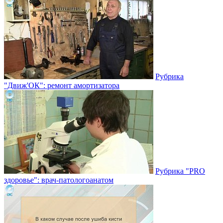
Рубрика
"Движ'ОК": ремонт амортизатора
Рубрика "PRO
здоровье": врач-патологоанатом