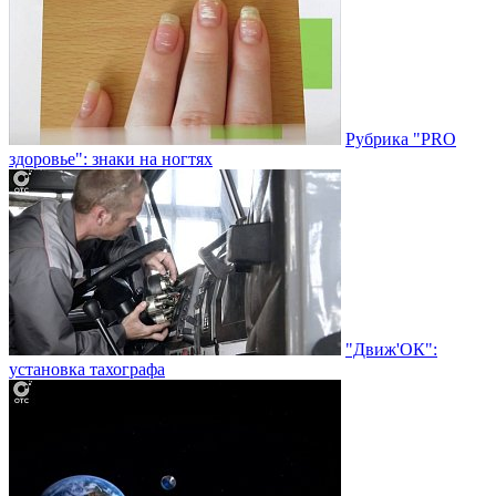
Рубрика "PRO
здоровье": знаки на ногтях
"Движ'ОК":
установка тахографа