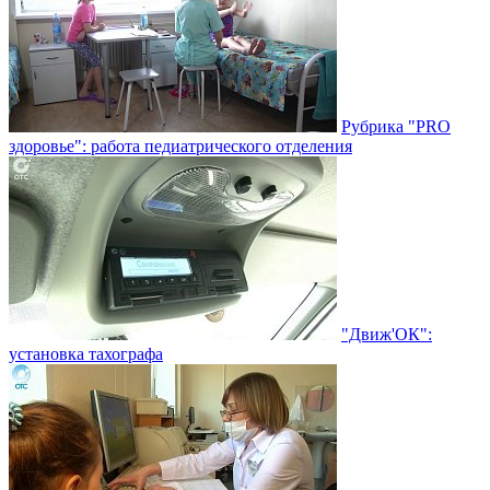
Рубрика "PRO
здоровье": работа педиатрического отделения
"Движ'ОК":
установка тахографа