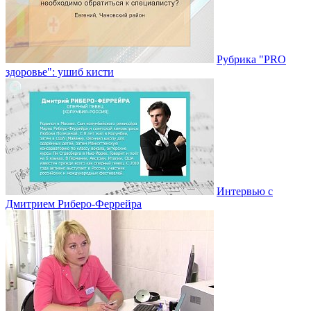
Рубрика "PRO
здоровье": ушиб кисти
Интервью с
Дмитрием Риберо-Феррейра