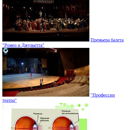
Премьера балета
"Ромео и Джульетта"
"Профессии
театра"