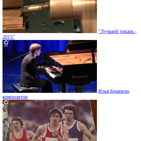
"Лучший токарь -
2015"
Илья Бешевли,
композитор