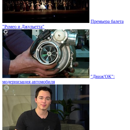
Премьера балета
"Ромео и Джульетта"
"Движ'ОК":
модернизация автомобиля