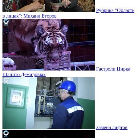
Рубрика "Область
в лицах": Михаил Егоров
Гастроли Цирка
Шапито Демидовых
Замена лифтов