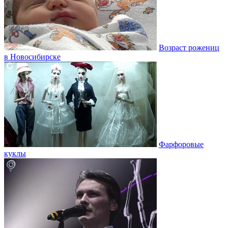
Возраст рожениц
в Новосибирске
Фарфоровые
куклы