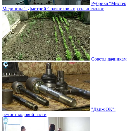
Рубрика "Мистер
Медицина": Дмитрий Соляников - врач-гинеколог
Советы дачникам
"Движ'ОК":
ремонт ходовой части